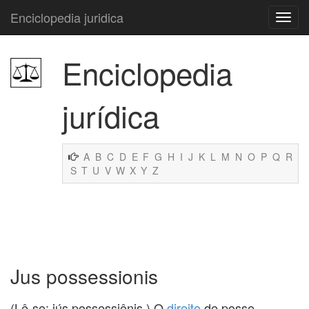
Enciclopedia juridica
Enciclopedia
jurídica
A
B
C
D
E
F
G
H
I
J
K
L
M
N
O
P
Q
R
S
T
U
V
W
X
Y
Z
Jus possessionis
(Lê-se: iús possessiônis.) O
direito
de posse.