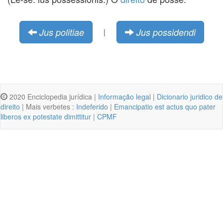
Jus politiae
Jus possidendi
|
2020 Enciclopedia jurídica |
Informação legal
|
Dicionario juridico de
direito
| Mais verbetes :
Indeferido
|
Emancipatio est actus quo pater
liberos ex potestate dimittitur
|
CPMF