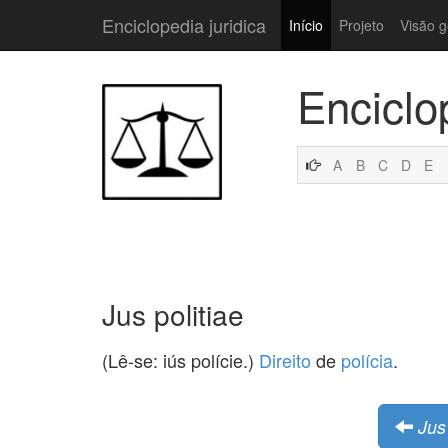
Enciclopedia juridica
Início
Projeto
Visão g
Enciclo
A
B
C
D
E
Jus politiae
(Lê-se: iús polície.)
Direito
de
polícia
.
Jus