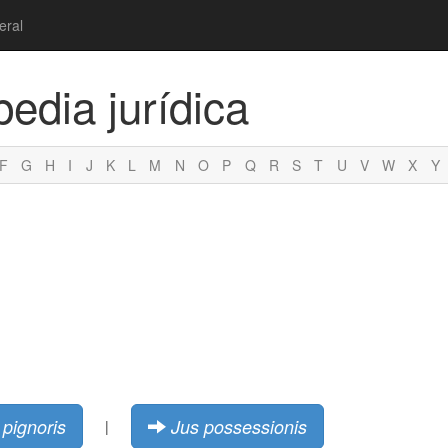
eral
pedia jurídica
F
G
H
I
J
K
L
M
N
O
P
Q
R
S
T
U
V
W
X
Y
 pignoris
Jus possessionis
|