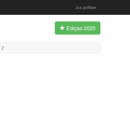
Jus politiae
Ediçao 2020
Z