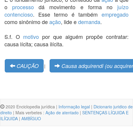
o
processo
dá movimento e forma no
juízo
contencioso
. Esse termo é também
empregado
como sinônimo de
ação
, lide e
demanda
.
S.f. O
motivo
por que alguém propõe contratar:
causa lícita; causa ilícita.
CAUÇÃO
Causa adquirendi (ou acquire
|
2020 Enciclopedia jurídica |
Informação legal
|
Dicionario juridico de
direito
| Mais verbetes :
Ação de atentado
|
SENTENÇAS LÍQUIDA E
ILÍQUIDA
|
AMBÍGUO