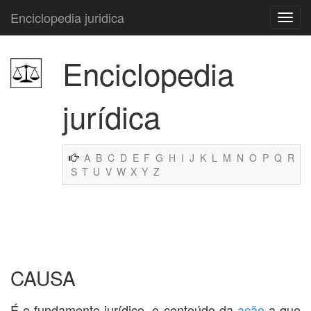
Enciclopedia juridica
Enciclopedia
jurídica
A
B
C
D
E
F
G
H
I
J
K
L
M
N
O
P
Q
R
S
T
U
V
W
X
Y
Z
CAUSA
É o fundamento jurídico, o conteúdo da
ação
a que