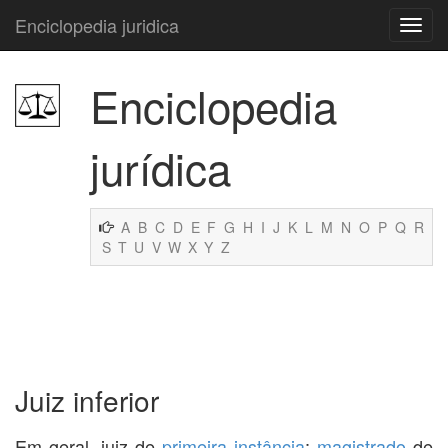
Enciclopedia juridica
Enciclopedia
jurídica
A
B
C
D
E
F
G
H
I
J
K
L
M
N
O
P
Q
R
S
T
U
V
W
X
Y
Z
Juiz inferior
Em geral, juiz de
primeira instância
;
magistrado
de