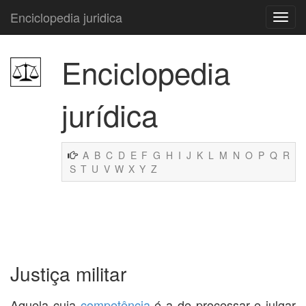
Enciclopedia juridica
Enciclopedia
jurídica
A
B
C
D
E
F
G
H
I
J
K
L
M
N
O
P
Q
R
S
T
U
V
W
X
Y
Z
Justiça militar
Aquela cuja
competência
é a de processar e julgar