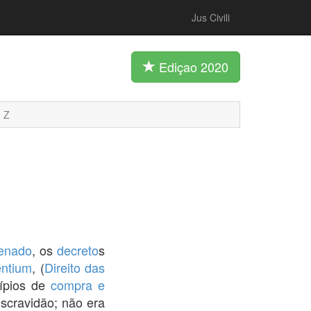
Jus Civili
Ediçao 2020
Z
enado
, os
decreto
s
ntium
, (
Direito das
cípios de
compra e
scravidão; não era