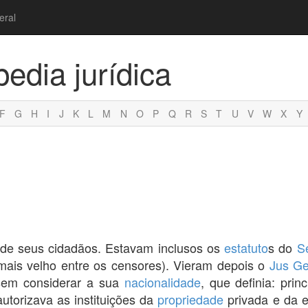
eral
pedia jurídica
F
G
H
I
J
K
L
M
N
O
P
Q
R
S
T
U
V
W
X
Y
de seus cidadãos. Estavam inclusos os
estatuto
s do
S
 mais velho entre os censores). Vieram depois o
Jus Ge
sem considerar a sua
nacionalidade
, que definia: prin
autorizava as instituições da
propriedade
privada e da e