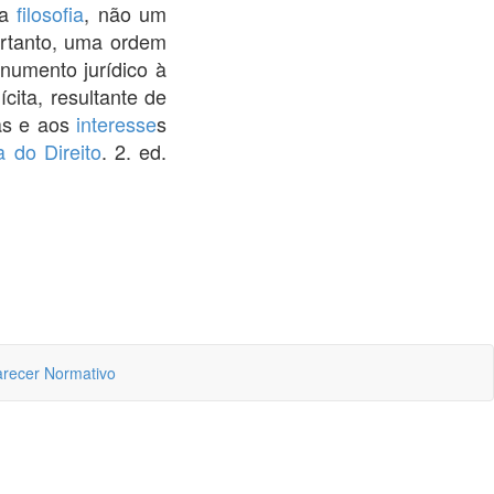
ma
filosofia
, não um
rtanto, uma ordem
umento jurídico à
ícita, resultante de
as e aos
interesse
s
a do Direito
. 2. ed.
recer Normativo