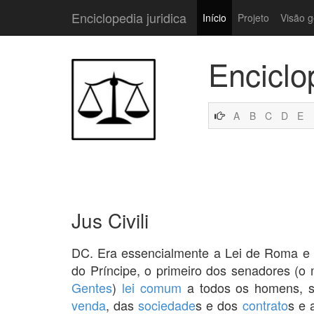
Enciclopedia juridica
Início
Projeto
Visão g
Enciclo
A
B
C
D
E
Jus Civili
DC. Era essencialmente a Lei de Roma e 
do Príncipe, o primeiro dos senadores (o
Gentes
)
lei comum
a todos os homens, 
venda
, das
sociedade
s e dos
contrato
s e 