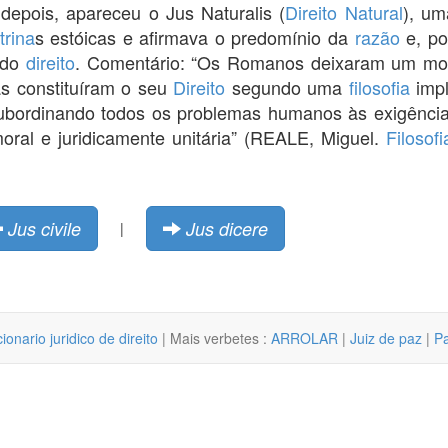
epois, apareceu o Jus Naturalis (
Direito Natural
), u
trina
s estóicas e afirmava o predomínio da
razão
e, po
e do
direito
. Comentário: “Os Romanos deixaram um mon
as constituíram o seu
Direito
segundo uma
filosofia
impl
 subordinando todos os problemas humanos às exigênci
oral e juridicamente unitária” (REALE, Miguel.
Filosofi
Jus civile
Jus dicere
|
cionario juridico de direito
| Mais verbetes :
ARROLAR
|
Juiz de paz
|
Pa