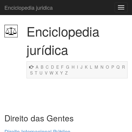
Enciclopedia juridica
Enciclopedia
jurídica
A
B
C
D
E
F
G
H
I
J
K
L
M
N
O
P
Q
R
S
T
U
V
W
X
Y
Z
Direito das Gentes
Direito Internacional Público
.