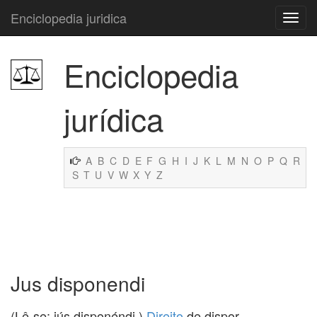
Enciclopedia juridica
Enciclopedia
jurídica
A
B
C
D
E
F
G
H
I
J
K
L
M
N
O
P
Q
R
S
T
U
V
W
X
Y
Z
Jus disponendi
(Lê-se: iús disponéndi.)
Direito
de dispor.