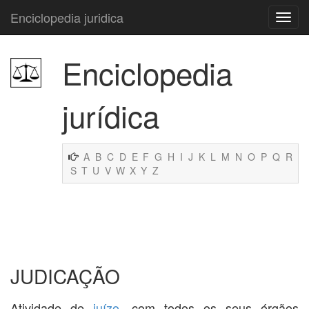
Enciclopedia juridica
Enciclopedia
jurídica
A
B
C
D
E
F
G
H
I
J
K
L
M
N
O
P
Q
R
S
T
U
V
W
X
Y
Z
JUDICAÇÃO
Atividade de
juízo
, com todos os seus órgãos