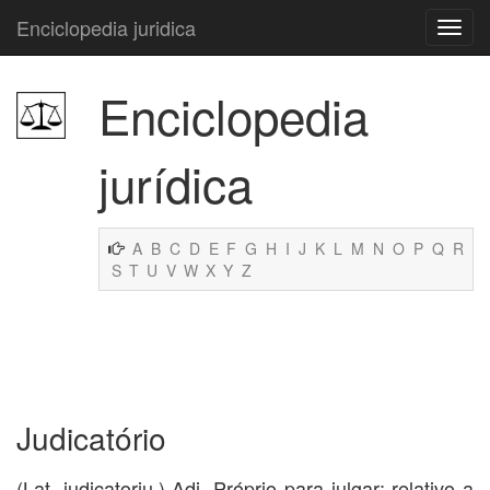
Enciclopedia juridica
Enciclopedia
jurídica
A
B
C
D
E
F
G
H
I
J
K
L
M
N
O
P
Q
R
S
T
U
V
W
X
Y
Z
Judicatório
(Lat. judicatoriu.) Adj. Próprio para julgar; relativo a