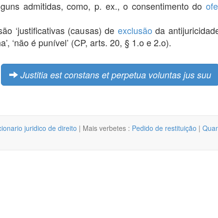
 alguns admitidas, como, p. ex., o consentimento do
of
ão ‘justificativas (causas) de
exclusão
da antijuricidade
a’, ‘não é punível’ (CP, arts. 20, § 1.o e 2.o).
Justitia est constans et perpetua voluntas jus suu
cionario juridico de direito
| Mais verbetes :
Pedido de restituição
|
Quan