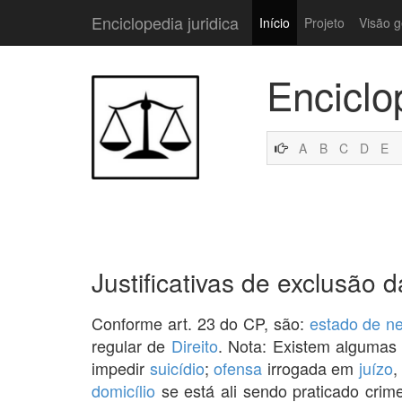
Enciclopedia juridica
Início
Projeto
Visão g
Enciclo
A
B
C
D
E
Justificativas de exclusão d
Conforme art. 23 do CP, são:
estado de n
regular de
Direito
. Nota: Existem algumas 
impedir
suicídio
;
ofensa
irrogada em
juízo
,
domicílio
se está ali sendo praticado crime 