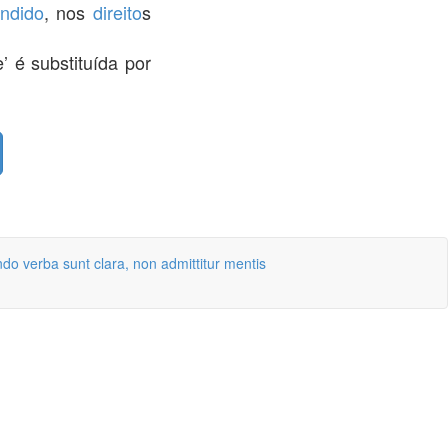
endido
, nos
direito
s
’ é substituída por
do verba sunt clara, non admittitur mentis