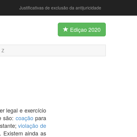
Justificativas de exclusão da antijuricidade
Ediçao 2020
Z
r legal e exercício
ue são:
coação
para
estante;
violação de
). Existem ainda as