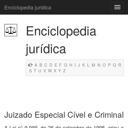
Enciclopedia juridica
Enciclopedia
jurídica
A
B
C
D
E
F
G
H
I
J
K
L
M
N
O
P
Q
R
S
T
U
V
W
X
Y
Z
Juizado Especial Cível e Criminal
A Lei n° 9.099, de 26 de setembro de 1995, criou o