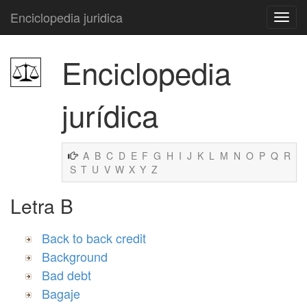
Enciclopedia juridica
Enciclopedia
jurídica
A
B
C
D
E
F
G
H
I
J
K
L
M
N
O
P
Q
R
S
T
U
V
W
X
Y
Z
Letra B
Back to back credit
Background
Bad debt
Bagaje