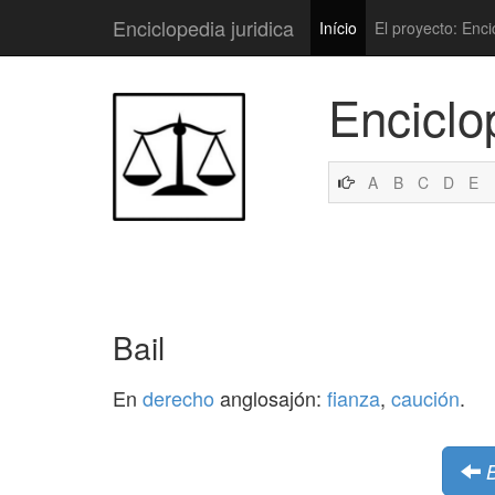
Enciclopedia juridica
Início
El proyecto: Enci
Enciclo
A
B
C
D
E
Bail
En
derecho
anglosajón:
fianza
,
caución
.