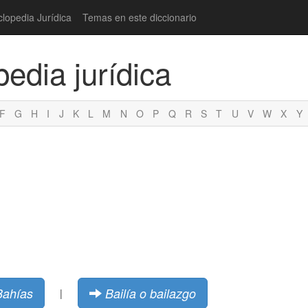
clopedia Jurídica
Temas en este diccionario
pedia jurídica
F
G
H
I
J
K
L
M
N
O
P
Q
R
S
T
U
V
W
X
Y
Bahías
Bailía o bailazgo
|