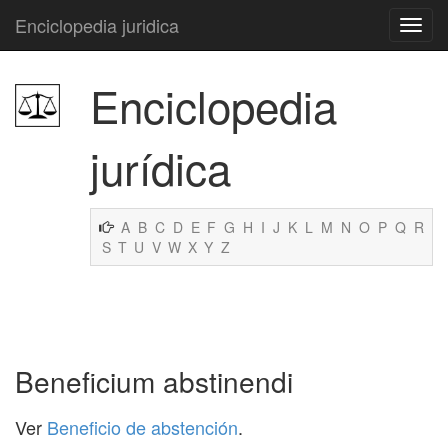
Enciclopedia juridica
Enciclopedia
jurídica
A
B
C
D
E
F
G
H
I
J
K
L
M
N
O
P
Q
R
S
T
U
V
W
X
Y
Z
Beneficium abstinendi
Ver
Beneficio de abstención
.