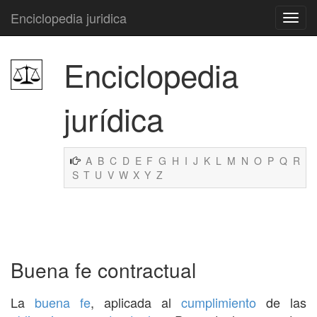
Enciclopedia juridica
Enciclopedia
jurídica
A
B
C
D
E
F
G
H
I
J
K
L
M
N
O
P
Q
R
S
T
U
V
W
X
Y
Z
Buena fe contractual
La
buena fe
, aplicada al
cumplimiento
de las