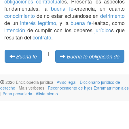
obligaciones
contractual
es. Presenta los aspectos
fundamentales: la
buena fe
-creencia, en cuanto
conocimiento
de no estar actuándose en
detrimento
de un
interés
legítimo
, y la
buena fe
-lealtad, como
intención
de cumplir con los deberes
jurídico
s que
resultan del
contrato
.
|
Buena fe
Buena fe obligación de
2020 Enciclopedia jurídica |
Aviso legal
|
Diccionario jurídico de
derecho
| Mais verbetes :
Reconocimiento de hijos Extramatrimoniales
|
Pena pecuniaria
|
Alistamiento