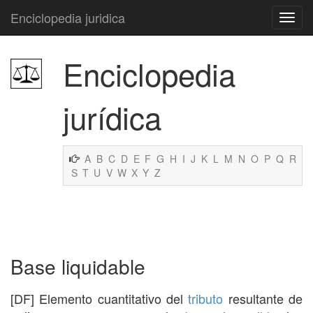
Enciclopedia juridica
Enciclopedia
jurídica
A
B
C
D
E
F
G
H
I
J
K
L
M
N
O
P
Q
R
S
T
U
V
W
X
Y
Z
Base liquidable
[DF] Elemento cuantitativo del
tributo
resultante de