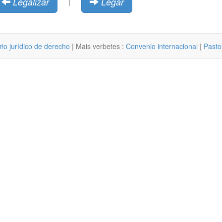
Legalizar
Legar
|
rio jurídico de derecho
| Mais verbetes :
Convenio internacional
|
Pasto