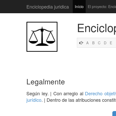
Enciclopedia juridica
Início
El proyecto: Enci
Enciclo
A
B
C
D
E
Legalmente
Según ley. | Con arreglo al
Derecho objeti
jurídico
. | Dentro de las atribuciones cons