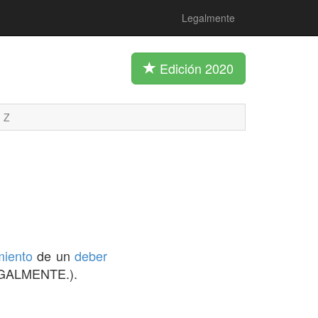
Legalmente
Edición 2020
Z
miento
de un
deber
 LEGALMENTE.).