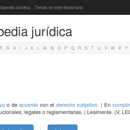
clopedia Jurídica
Temas en este diccionario
pedia jurídica
F
G
H
I
J
K
L
M
N
O
P
Q
R
S
T
U
V
W
X
Y
vo
o de
acuerdo
con el
derecho subjetivo
. | En
cumpli
titucionales, legales o reglamentarias. | Lealmente. (V.