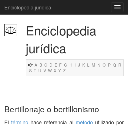
Enciclopedia juridica
Enciclopedia
jurídica
A
B
C
D
E
F
G
H
I
J
K
L
M
N
O
P
Q
R
S
T
U
V
W
X
Y
Z
Bertillonaje o bertillonismo
El
término
hace referencia al
método
utilizado por