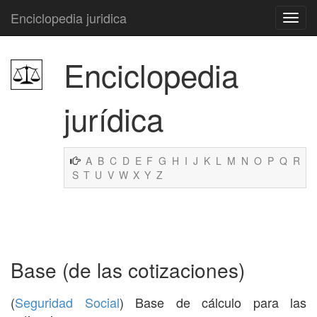
Enciclopedia juridica
Enciclopedia
jurídica
A
B
C
D
E
F
G
H
I
J
K
L
M
N
O
P
Q
R
S
T
U
V
W
X
Y
Z
Base (de las cotizaciones)
(
Seguridad Social
) Base de cálculo para las