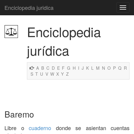
Enciclopedia juridica
Enciclopedia
jurídica
A
B
C
D
E
F
G
H
I
J
K
L
M
N
O
P
Q
R
S
T
U
V
W
X
Y
Z
Baremo
Libre o
cuaderno
donde se asientan cuentas