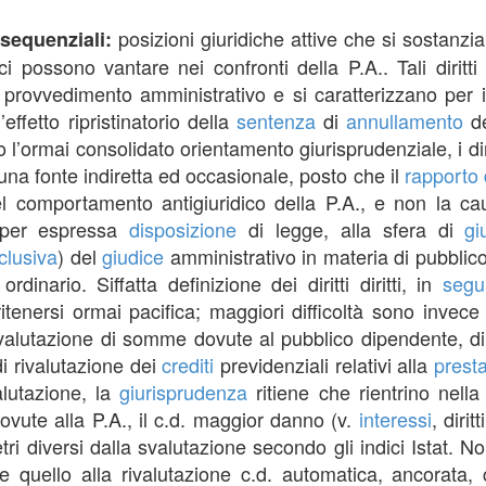
posizioni giuridiche attive che si sostanzi
onsequenziali:
ci possono vantare nei confronti della P.A.. Tali dirit
 o provvedimento amministrativo e si caratterizzano per i
effetto ripristinatorio della
sentenza
di
annullamento
de
l’ormai consolidato orientamento giurisprudenziale, i dirit
una fonte indiretta ed occasionale, posto che il
rapporto 
l comportamento antigiuridico della P.A., e non la cau
 per espressa
disposizione
di legge, alla sfera di
gi
clusiva
) del
giudice
amministrativo in materia di pubblico
ordinario. Siffatta definizione dei diritti diritti, in
segu
itenersi ormai pacifica; maggiori difficoltà sono invece 
valutazione di somme dovute al pubblico dipendente, d
i rivalutazione dei
crediti
previdenziali relativi alla
prest
alutazione, la
giurisprudenza
ritiene che rientrino nella c
vute alla P.A., il c.d. maggior danno (v.
interessi
, diri
 diversi dalla svalutazione secondo gli indici Istat. Non s
quello alla rivalutazione c.d. automatica, ancorata, ci