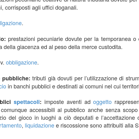
 corrisposti agli uffici doganali.
ligazione
.
prestazioni pecuniarie dovute per la temporanea o 
gio:
a della giacenza ed al peso della merce custodita.
v.
obbligazione
.
:
tributi già dovuti per l’utilizzazione di str
e
pubbliche:
cio
in banchi pubblici e destinati ai comuni nel cui territori
imposte aventi ad
oggetto
rappresent
bblici
spettacoli
:
 o comunque accessibili al pubblico anche senza scopo 
zio del gioco in luoghi a ciò deputati e l’accettazion
rtamento
,
liquidazione
e riscossione sono attribuiti alla S