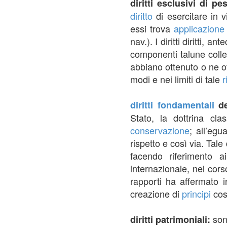
diritti esclusivi di p
diritto
di esercitare in 
essi trova
applicazione
nav.). I diritti diritti,
componenti talune collett
abbiano ottenuto o ne o
modi e nei limiti di tale
r
diritti fondamentali
de
Stato, la dottrina clas
conservazione
; all’egu
rispetto e così via. Tal
facendo riferimento ai
internazionale, nel cors
rapporti ha affermato 
creazione di
principi
cost
sono
diritti patrimoniali: