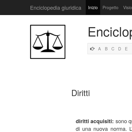
Enciclopedia giuridica
Inizio
Progetto
Visi
Enciclo
A
B
C
D
E
Diritti
sono qu
diritti acquisiti:
di una nuova norma. L’i