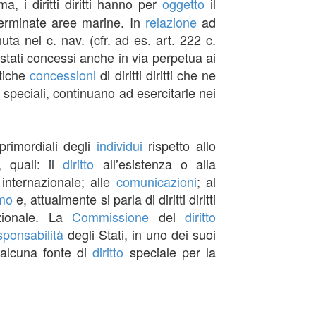
, i diritti diritti hanno per
oggetto
il
terminate aree marine. In
relazione
ad
ta nel c. nav. (cfr. ad es. art. 222 c.
o stati concessi anche in via perpetua ai
ntiche
concessioni
di diritti diritti che ne
 speciali, continuano ad esercitarle nei
primordiali degli
individui
rispetto allo
i, quali: il
diritto
all’esistenza o alla
internazionale; alle
comunicazioni
; al
smo
e, attualmente si parla di diritti diritti
azionale. La
Commissione
del
diritto
sponsabilità
degli Stati, in uno dei suoi
 alcuna fonte di
diritto
speciale per la