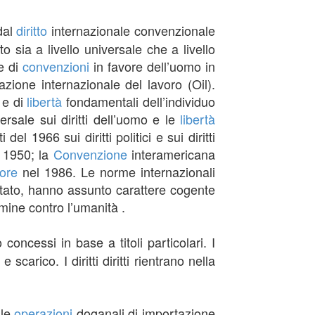
dal
diritto
internazionale convenzionale
 sia a livello universale che a livello
e di
convenzioni
in favore dell’uomo in
zione internazionale del lavoro (Oil).
i e di
libertà
fondamentali dell’individuo
rsale sui diritti dell’uomo e le
libertà
 del 1966 sui diritti politici e sui diritti
 1950; la
Convenzione
interamericana
gore
nel 1986. Le norme internazionali
itato, hanno assunto carattere cogente
ine contro l’umanità .
concessi in base a titoli particolari. I
e scarico. I diritti diritti rientrano nella
 le
operazioni
doganali di importazione