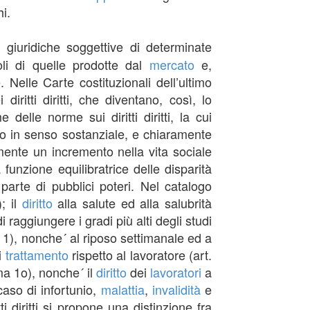
i.
oni giuridiche soggettive di determinate
voli di quelle prodotte dal
mercato
e,
e. Nelle Carte costituzionali dell’ultimo
 diritti diritti, che diventano, così, lo
e delle norme sui diritti diritti, la cui
so in senso sostanziale, e chiaramente
ente un incremento nella vita sociale
funzione equilibratrice delle disparità
 parte di pubblici poteri. Nel catalogo
); il
diritto
alla salute ed alla salubrità
i raggiungere i gradi più alti degli studi
. 1), nonche´ al riposo settimanale ed a
i
trattamento
rispetto al lavoratore (art.
mma 1o), nonche´ il
diritto
dei
lavoratori
a
caso di infortunio,
malattia
,
invalidità
e
ti diritti si propone una distinzione fra