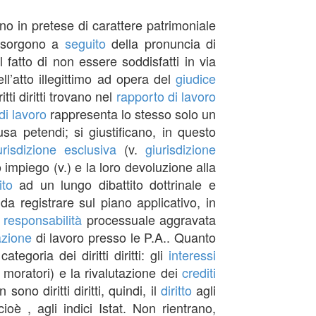
ano in pretese di carattere patrimoniale
ti sorgono a
seguito
della pronuncia di
l fatto di non essere soddisfatti in via
ll’atto illegittimo ad opera del
giudice
ti diritti trovano nel
rapporto di lavoro
di lavoro
rappresenta lo stesso solo un
sa petendi; si giustificano, in questo
urisdizione
esclusiva
(v.
giurisdizione
 impiego (v.) e la loro devoluzione alla
ito
ad un lungo dibattito dottrinale e
da registrare sul piano applicativo, in
i
responsabilità
processuale aggravata
azione
di lavoro presso le P.A.. Quanto
ategoria dei diritti diritti: gli
interessi
tti moratori) e la rivalutazione dei
crediti
ono diritti diritti, quindi, il
diritto
agli
oè , agli indici Istat. Non rientrano,