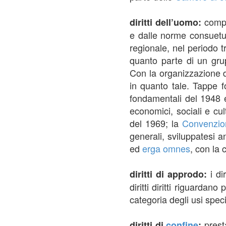
compl
diritti dell’uomo:
e dalle norme consuetudi
regionale, nel periodo 
quanto parte di un grup
Con la organizzazione d
in quanto tale. Tappe f
fondamentali del 1948 e
economici, sociali e cul
del 1969; la
Convenzio
generali, sviluppatesi 
ed
erga omnes
, con la
i di
diritti di approdo:
diritti diritti riguardan
categoria degli usi speci
prest
diritti di
confine
: