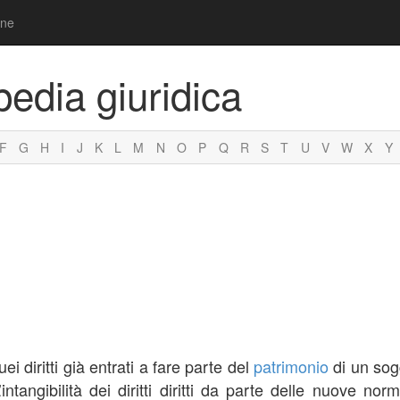
one
pedia giuridica
F
G
H
I
J
K
L
M
N
O
P
Q
R
S
T
U
V
W
X
Y
ei diritti già entrati a fare parte del
patrimonio
di un sog
ntangibilità dei diritti diritti da parte delle nuove no