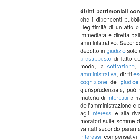
diritti patrimoniali c
che i dipendenti pubbli
illegittimità di un atto
immediata e diretta dall’
amministrativo. Secondo 
dedotto in
giudizio
solo 
presupposto
di fatto de
modo, la
sottrazione
,
amministrativa
, diritti
es
cognizione
del
giudice
giurisprudenziale, può r
materia di
interessi
e ri
dell’amministrazione e d
agli
interessi
e alla riv
moratori sulle somme do
vantati secondo parametri
interessi
compensativi e 