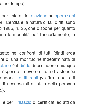
gge nel tempo).
porti statali in
relazione
ad
operazioni
L’entità e la natura di tali diritti sono
aio 1985, n. 25, che dispone per quanto
lina le modalità per l’accertamento, la
etto nei confronti di tutti (diritti erga
ere di una moltitudine indeterminata di
etario
è il
diritto
di escludere chiunque
risponde il dovere di tutti di astenersi
artengono i
diritti reali
(v.) (tra i quali è il
ritti riconosciuti a tutela della persona
.).
i e per il
rilascio
di certificati ed atti da