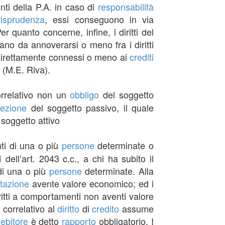
ronti della P.A. in caso di
responsabilità
risprudenza
, essi conseguono in via
 quanto concerne, infine, i diritti del
ano da annoverarsi o meno fra i diritti
direttamente connessi o meno ai
crediti
 (M.E. Riva).
orrelativo non un
obbligo
del soggetto
ezione
del soggetto passivo, il quale
 soggetto attivo
onti di una o più
persone
determinate o
i
dell’art. 2043 c.c., a chi ha subito il
di una o più
persone
determinate. Alla
tazione
avente valore economico; ed i
ritti a comportamenti non aventi valore
e correlativo al
diritto
di
credito
assume
ebitore
è detto
rapporto
obbligatorio. I