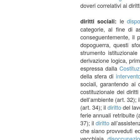
doveri correlativi ai diri
le
dispo
diritti sociali:
categorie, al fine di a
conseguentemente, il p
dopoguerra, questi sfo
strumento istituzionale p
derivazione logica, pri
espressa dalla
Costituz
della sfera di
intervent
sociali, garantendo ai c
costituzionale dei diritt
dell’ambiente (art. 32); i
(art. 34); il
diritto
del la
ferie annuali retribuite (a
37); il
diritto
all’assisten
che siano provveduti ed 
vecchiaia,
disoccupazi