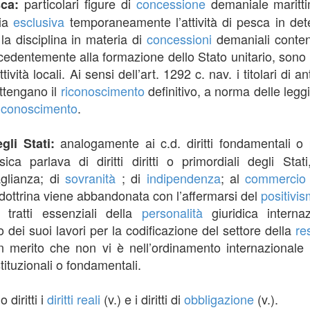
particolari figure di
concessione
demaniale marittima
esca:
via
esclusiva
temporaneamente l’attività di pesca in de
la disciplina in materia di
concessioni
demaniali contenu
 antecedentemente alla formazione dello Stato unitario, son
ività locali. Ai sensi dell’art. 1292 c. nav. i titolari di a
ttengano il
riconoscimento
definitivo, a norma delle leggi
iconoscimento
.
analogamente ai c.d. diritti fondamentali o 
gli Stati:
sica parlava di diritti diritti o primordiali degli Stat
aglianza; di
sovranità
; di
indipendenza
; al
commercio
e dottrina viene abbandonata con l’affermarsi del
positivi
 tratti essenziali della
personalità
giuridica intern
o dei suoi lavori per la codificazione del settore della
re
in merito che non vi è nell’ordinamento internazionale
ituzionali o fondamentali.
 diritti i
diritti reali
(v.) e i diritti di
obbligazione
(v.).