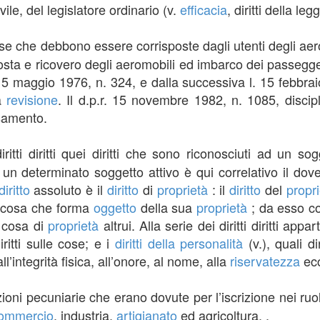
vile, del legislatore ordinario (v.
efficacia
, diritti della le
se che debbono essere corrisposte dagli utenti degli aero
ta e ricovero degli aeromobili ed imbarco dei passeggeri. 
 l. 5 maggio 1976, n. 324, e dalla successiva l. 15 febbr
ca
revisione
. Il d.p.r. 15 novembre 1982, n. 1085, discip
rsamento.
ritti diritti quei diritti che sono riconosciuti ad un sogg
 un determinato soggetto attivo è qui correlativo il dov
diritto
assoluto è il
diritto
di
proprietà
: il
diritto
del
propri
la cosa che forma
oggetto
della sua
proprietà
; da esso cor
a cosa di
proprietà
altrui. Alla serie dei diritti diritti app
iritti sulle cose; e i
diritti della personalità
(v.), quali di
all’integrità fisica, all’onore, al nome, alla
riservatezza
ecc
ioni pecuniarie che erano dovute per l’iscrizione nei ruol
commercio
, industria,
artigianato
ed agricoltura. .