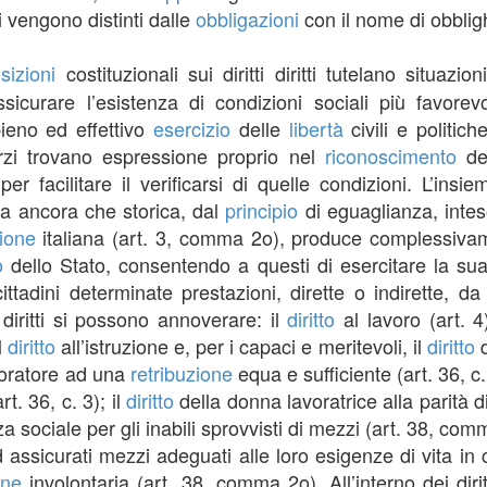
tti vengono distinti dalle
obbligazioni
con il nome di obbligh
sizioni
costituzionali sui diritti diritti tutelano situazi
ssicurare l’esistenza di condizioni sociali più favore
ieno ed effettivo
esercizio
delle
libertà
civili e politich
rzi trovano espressione proprio nel
riconoscimento
dei
er facilitare il verificarsi di quelle condizioni. L’insiem
ma ancora che storica, dal
principio
di eguaglianza, inte
ione
italiana (art. 3, comma 2o), produce complessivam
o
dello Stato, consentendo a questi di esercitare la sua 
ittadini determinate prestazioni, dirette o indirette, da
i diritti si possono annoverare: il
diritto
al lavoro (art. 4
l
diritto
all’istruzione e, per i capaci e meritevoli, il
diritto
d
voratore ad una
retribuzione
equa e sufficiente (art. 36, c
rt. 36, c. 3); il
diritto
della donna lavoratrice alla parità d
za sociale per gli inabili sprovvisti di mezzi (art. 38, co
assicurati mezzi adeguati alle loro esigenze di vita in 
one
involontaria (art. 38, comma 2o). All’interno dei dirit