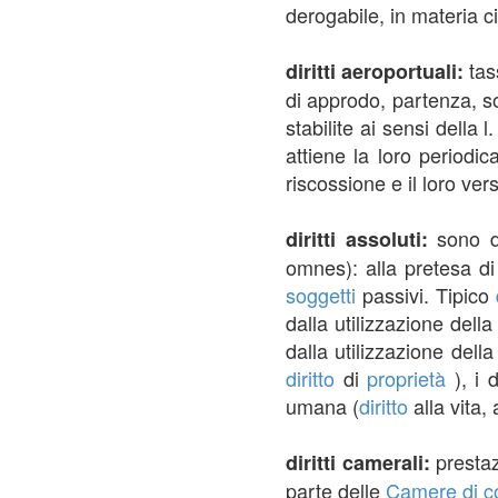
derogabile, in materia ci
tas
diritti aeroportuali:
di approdo, partenza, sos
stabilite ai sensi della
attiene la loro periodi
riscossione e il loro ve
sono di
diritti assoluti:
omnes): alla pretesa di
soggetti
passivi. Tipico
dalla utilizzazione del
dalla utilizzazione dell
diritto
di
proprietà
), i d
umana (
diritto
alla vita, 
prestaz
diritti camerali:
parte delle
Camere di 