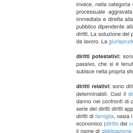
invece, nella categoria d
processuale aggravata
immediata e diretta all
pubblico dipendente all
diritti. La soluzione de
da lavoro. La
giurispru
son
diritti potestativi:
passivo, che si è ten
subisce nella propria sf
sono diri
diritti relativi:
determinabili. Così il
di
danno nei confronti di 
serie dei diritti diritti a
diritti di
famiglia
, ossia 
economico (
diritto
dei
c
il nome di
obbligazione