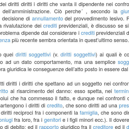
ei diritti diritti i diritti che vanta il dipendente nei conf
 dell’amministrazione. Ciò perche´ , secondo la
giu
a decisione di
annullamento
del provvedimento lesivo. Per
a rivalutazione dei
crediti
previdenziali, è discusso se si
l problema dipende dal considerare i
crediti
previdenziali 
denza
più recente sembra orientata in quest’ultimo senso.
o quei
diritti soggettivi
(v.
diritti soggettivi
) ai quali è c
uto ad un dato comportamento, ma una semplice
sogg
era giuridica le conseguenze dell’atto posto in essere dal
tti diritti i diritti che spettano ad un soggetto nei confr
ritto
al risarcimento del danno: esso spetta, nei
termin
colui che ha commesso il fatto, e dunque nei confronti 
ppartengono i diritti di
credito
, che sono diritti ad una
pres
i diritti reciproci fra i componenti la
famiglia
, che sono di
oniugi
fra loro, fra i
genitori
e i figli minori ecc.). Il dover
o di debito; ed il
rapporto
giuridico fra il
creditore
ed il
d