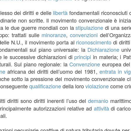
esso dei diritti e delle
libertà
fondamentali riconosciuti 
narie non scritte. Il movimento convenzionale è iniziato
tra le due guerre mondiali con la
stipulazione
di una seri
po: trattati sulle
minoranze
,
convenzioni
dell’Organizza
elle N.U., il movimento porta al
riconoscimento
di diritt
ondamentali sul piano universale: la
Dichiarazione
unive
 le successive dichiarazioni di
principi
in materia; i Patti
turali. Sul piano regionale: la
Convenzione
europea del
ne
africana dei diritti dell’uomo del 1981,
entrata in vi
anche sotto la pressione del movimento convenzionale c
 conseguente
qualificazione
della loro
violazione
come crim
ritti diritti sono diritti inerenti l’uso del
demanio
marittimo 
o principalmente autorizzazioni relative ad
attività
di carico 
ali.
azioni pecuniarie coattive di natura tributaria dovute per