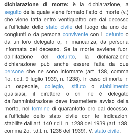
è la dichiarazione, a
dichiarazione di morte:
seguito
della quale viene formato l’atto di morte (v.)
che viene fatta entro ventiquattro ore dal decesso
all’ufficiale dello
stato civile
del luogo da uno dei
congiunti o da persona
convivente
con il
defunto
o
da un loro delegato o, in mancanza, da persona
informata del decesso. Se la morte avviene fuori
dall´ıtazione del
defunto
, la dichiarazione
dichiarazione può anche essere fatta da due
persone
che ne sono informate (art. 138, comma
1o, r.d.l. 9 luglio 1939, n. 1238). In caso di morte in
un ospedale,
collegio
,
istituto
o
stabilimento
qualsiasi, il direttore o chi ne è delegato
dall’amministrazione deve trasmettere avviso della
morte, nel
termine
di quarantotto ore dal decesso,
all’ufficiale dello stato civile con le indicazioni
stabilite dall’art. 140 r.d.l. n. 1238 del 1939 (art. 138,
comma 2o, r.d.l. n. 1238 del 1939). V.
stato civile
.