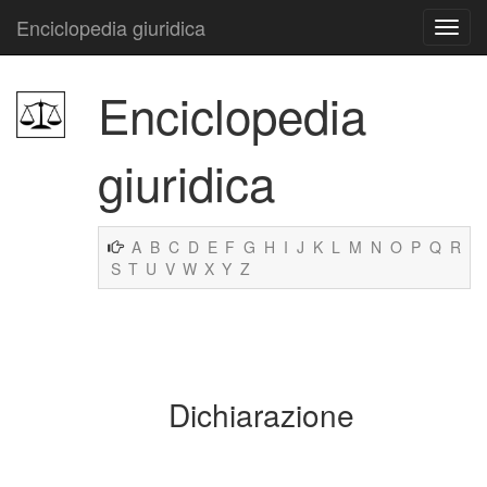
Enciclopedia giuridica
Enciclopedia
giuridica
A
B
C
D
E
F
G
H
I
J
K
L
M
N
O
P
Q
R
S
T
U
V
W
X
Y
Z
Dichiarazione