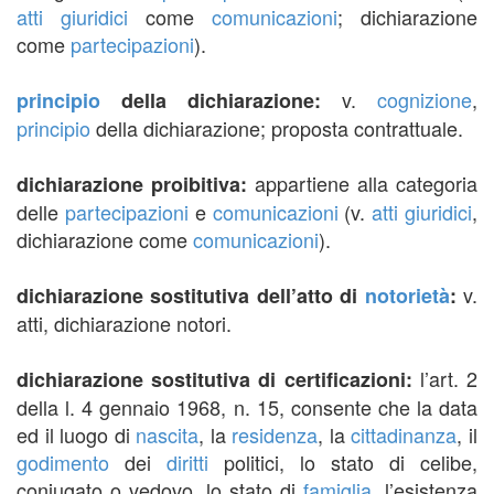
atti giuridici
come
comunicazioni
; dichiarazione
come
partecipazioni
).
v.
cognizione
,
principio
della dichiarazione:
principio
della dichiarazione; proposta contrattuale.
appartiene alla categoria
dichiarazione proibitiva:
delle
partecipazioni
e
comunicazioni
(v.
atti giuridici
,
dichiarazione come
comunicazioni
).
v.
dichiarazione sostitutiva dell’atto di
notorietà
:
atti, dichiarazione notori.
l’art. 2
dichiarazione sostitutiva di certificazioni:
della l. 4 gennaio 1968, n. 15, consente che la data
ed il luogo di
nascita
, la
residenza
, la
cittadinanza
, il
godimento
dei
diritti
politici, lo stato di celibe,
coniugato o vedovo, lo stato di
famiglia
, l’esistenza