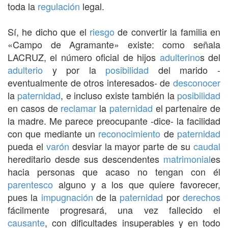
toda la
regulación
legal.
Sí, he dicho que el
riesgo
de convertir la familia en
«Campo de Agramante» existe: como señala
LACRUZ, el número oficial de hijos
adulterino
s del
adulterio
y por la
posibilidad
del marido -
eventualmente de otros interesados- de
desconocer
la
paternidad
, e incluso existe también la
posibilidad
en casos de
reclamar
la
paternidad
el partenaire de
la madre. Me parece preocupante -dice- la facilidad
con que mediante un
reconocimiento
de
paternidad
pueda el
varón
desviar la mayor parte de su
caudal
hereditario desde sus descendentes
matrimonial
es
hacia personas que acaso no tengan con él
parentesco
alguno y a los que quiere favorecer,
pues la
impugnación
de la
paternidad
por
derechos
fácilmente progresará, una vez fallecido el
causante
, con dificultades insuperables y en todo