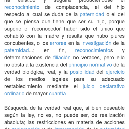
reconocimiento
de complacencia, el del hijo
respecto al cual se duda de la
paternidad
o el del
que se piensa que tiene que ser su hijo, porque
supone el reconocedor haber sido el único que
cohabitó con la madre y resulta que hubo plures
concubentes, o los
errores
en la
investigación
de la
paternidad
...; en fin,
reconocimiento
s y
determinaciones de
filiación
no veraces, pero ello
no obsta a la existencia del
principio
normativo
de la
verdad biológica, real, y la
posibilidad
del
ejercicio
de los medios legales para su adecuado
restablecimiento mediante el
juicio declarativo
ordinario
de mayor
cuantía
.
Búsqueda de la verdad real que, si bien deseable
según la ley, no es, no puede ser, de realización
absoluta; las restricciones en materia de acciones
de
reclamación
y de
impugnación
de la
paternidad