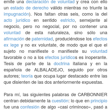
emite una
declaración de voluntad
y crea con ello
un
estado de derecho
válido mientras no triunfe la
impugnación
). Nos faltan otras seis, como la del
acto jurídico
en sentido
estricto
, semejante al
negocio, pero no negocial, por no contener una
voluntad
de esta naturaleza, sino sólo una
afirmación
de
paternidad
, produciéndose los
efectos
ex lege
y no ex voluntate, de modo que el que el
sujeto no manifieste o manifieste su
voluntad
favorable o no a los
efectos
jurídico
s es inoperante.
Tesis de parte de la
doctrina
italiana y en la
española de ALBALADEJO, seguido por otros
autores;
teoría
que ocupa lugar destacado entre las
que disienten de las dos anteriormente expuestas.
Para mí, las siguientes palabras de CARBONNIER
centran debidamente la
cuestión
: lo que en
principio
fue una
confesión
de algo «casi criminoso», pasó a