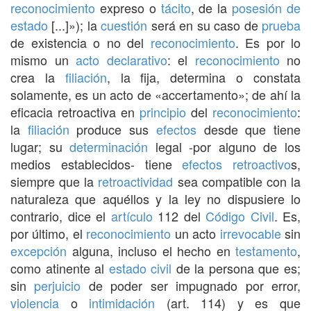
reconocimiento
expreso o
tácito
, de la
posesión de
estado
[...]»); la
cuestión
será en su caso de
prueba
de existencia o no del
reconocimiento
. Es por lo
mismo un
acto declarativo
: el
reconocimiento
no
crea la
filiación
, la fija, determina o constata
solamente, es un acto de «accertamento»; de ahí la
eficacia retroactiva en
principio
del
reconocimiento
:
la
filiación
produce sus
efectos
desde que tiene
lugar; su
determinación
legal -por alguno de los
medios establecidos- tiene
efectos
retroactivo
s,
siempre que la
retroactividad
sea compatible con la
naturaleza que aquéllos y la ley no dispusiere lo
contrario, dice el
artículo
112 del
Código Civil
. Es,
por último, el
reconocimiento
un acto
irrevocable
sin
excepción
alguna, incluso el hecho en
testamento
,
como atinente al
estado civil
de la persona que es;
sin
perjuicio
de poder ser impugnado por error,
violencia
o
intimidación
(art. 114) y es que