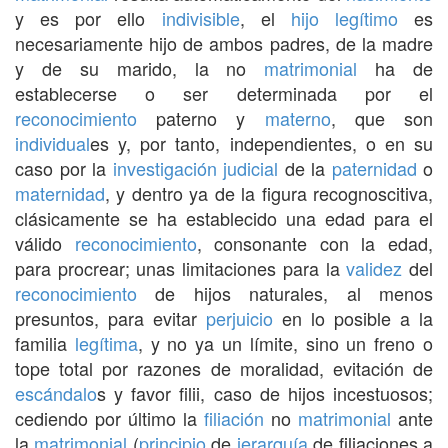
y es por ello
indivisible
, el
hijo legítimo
es
necesariamente hijo de ambos padres, de la madre
y de su marido, la no
matrimonial
ha de
establecerse o ser determinada por el
reconocimiento
paterno y
materno
, que son
individual
es y, por tanto, independientes, o en su
caso por la
investigación
judicial
de la
paternidad
o
maternidad
, y dentro ya de la figura recognoscitiva,
clásicamente se ha establecido una edad para el
válido
reconocimiento
, consonante con la edad,
para procrear; unas limitaciones para la
validez
del
reconocimiento
de hijos naturales, al menos
presuntos, para evitar
perjuicio
en lo posible a la
familia
legítima
, y no ya un límite, sino un freno o
tope total por razones de moralidad, evitación de
escándalo
s y favor filii, caso de hijos incestuosos;
cediendo por último la
filiación
no
matrimonial
ante
la
matrimonial
(
principio
de
jerarquía
de filiaciones a