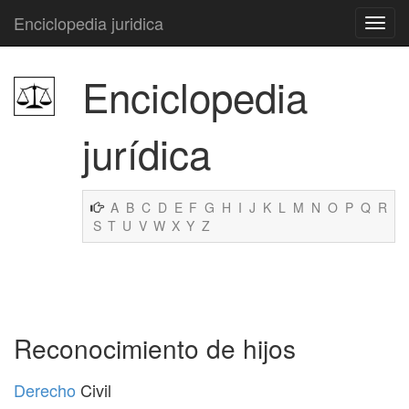
Enciclopedia juridica
Enciclopedia
jurídica
A
B
C
D
E
F
G
H
I
J
K
L
M
N
O
P
Q
R
S
T
U
V
W
X
Y
Z
Reconocimiento de hijos
Derecho
Civil