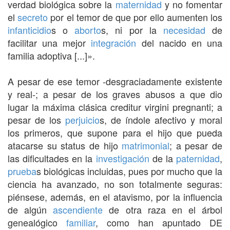
verdad biológica sobre la
maternidad
y no fomentar
el
secreto
por el temor de que por ello aumenten los
infanticidio
s o
aborto
s, ni por la
necesidad
de
facilitar una mejor
integración
del nacido en una
familia adoptiva [...]».
A pesar de ese temor -desgraciadamente existente
y real-; a pesar de los graves abusos a que dio
lugar la máxima clásica creditur virgini pregnanti; a
pesar de los
perjuicio
s, de índole afectivo y moral
los primeros, que supone para el hijo que pueda
atacarse su status de hijo
matrimonial
; a pesar de
las dificultades en la
investigación
de la
paternidad
,
prueba
s biológicas incluidas, pues por mucho que la
ciencia ha avanzado, no son totalmente seguras:
piénsese, además, en el atavismo, por la influencia
de algún
ascendiente
de otra raza en el árbol
genealógico
familiar
, como han apuntado DE