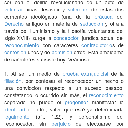
ser con el delirio revolucionario de un acto de
voluntad
«casi festivo» y
solemne
; de estas dos
corrientes ideológicas (una de la
práctica
del
Derecho
antiguo en materia de
seducción
y otra a
través del Iluminismo y la filosofía voluntarista del
siglo XVIII) surge la
concepción
jurídica actual del
reconocimiento
con caracteres
contradictorio
s de
confesión
unos y de
admisión
otros. Esta amalgama
de caracteres subsiste hoy. Veámoslo:
1. Al ser un medio de
prueba
extrajudicial
de la
filiación
, por confesar el reconocedor un hecho o
una convicción respecto a un suceso pasado,
constatando lo ocurrido sin más, el
reconocimiento
separado no puede el
progenitor
manifestar la
identidad
del otro, salvo que esté ya determinada
legalmente
(art. 122), y personalísimo del
reconocedor, sin
perjuicio
de efectuarse por