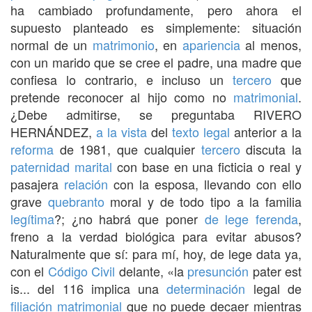
ha cambiado profundamente, pero ahora el
supuesto planteado es simplemente: situación
normal de un
matrimonio
, en
apariencia
al menos,
con un marido que se cree el padre, una madre que
confiesa lo contrario, e incluso un
tercero
que
pretende reconocer al hijo como no
matrimonial
.
¿Debe admitirse, se preguntaba RIVERO
HERNÁNDEZ,
a la vista
del
texto legal
anterior a la
reforma
de 1981, que cualquier
tercero
discuta la
paternidad
marital
con base en una ficticia o real y
pasajera
relación
con la esposa, llevando con ello
grave
quebranto
moral y de todo tipo a la familia
legítima
?; ¿no habrá que poner
de lege ferenda
,
freno a la verdad biológica para evitar abusos?
Naturalmente que sí: para mí, hoy, de lege data ya,
con el
Código Civil
delante, «la
presunción
pater est
is... del 116 implica una
determinación
legal de
filiación matrimonial
que no puede decaer mientras