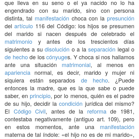
que lleva en su seno o el ya nacido no lo ha
engendrado con su marido, sino con persona
distinta, tal
manifestación
choca con la
presunción
del
artículo
116 del Código: los hijos se presumen
del marido si nacen después de celebrado el
matrimonio
y antes de los trescientos días
siguientes a su
disolución
o a la
separación
legal o
de hecho
de los
cónyuge
s. Y choca si nos hallamos
ante una situación
matrimonial
, al menos en
apariencia
normal, es decir, marido y mujer ni
siquiera están separados
de hecho
. ¿Puede
entonces la madre, que es la que sabe o puede
saber, en
principio
, por lo menos, quién es el padre
de su hijo, decidir la
condición
jurídica del mismo?
El
Código Civil
, antes de la
reforma
de 1981,
contestaba negativamente (antiguo art. 109), pero
en estos momentos, ante una
manifestación
materna de tal índole: «el hijo no es de mi marido»,