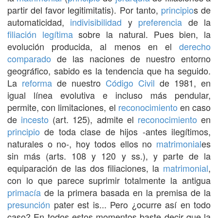
partir del favor legitimitatis). Por tanto,
principio
s de
automaticidad,
indivisibilidad
y
preferencia
de la
filiación legítima
sobre la natural. Pues bien, la
evolución producida, al menos en el
derecho
comparado
de las naciones de nuestro entorno
geográfico, sabido es la tendencia que ha seguido.
La
reforma
de nuestro
Código Civil
de 1981, en
igual línea evolutiva e incluso más pendular,
permite, con limitaciones, el
reconocimiento
en caso
de
incesto
(art. 125), admite el
reconocimiento
en
principio
de toda clase de hijos -antes ilegítimos,
naturales o no-, hoy todos ellos no
matrimonial
es
sin más (arts. 108 y 120 y ss.), y parte de la
equiparación de las dos filiaciones, la
matrimonial
,
con lo que parece suprimir totalmente la antigua
primacía
de la primera basada en la premisa de la
presunción
pater est is... Pero ¿ocurre así en todo
caso? En todos estos momentos baste decir que la