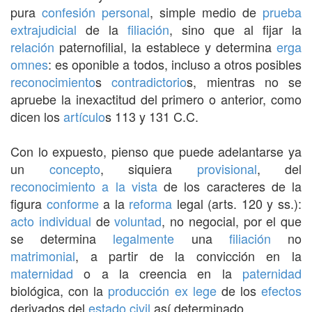
pura
confesión
personal
, simple medio de
prueba
extrajudicial
de la
filiación
, sino que al fijar la
relación
paternofilial, la establece y determina
erga
omnes
: es oponible a todos, incluso a otros posibles
reconocimiento
s
contradictorio
s, mientras no se
apruebe la inexactitud del primero o anterior, como
dicen los
artículo
s 113 y 131 C.C.
Con lo expuesto, pienso que puede adelantarse ya
un
concepto
, siquiera
provisional
, del
reconocimiento
a la vista
de los caracteres de la
figura
conforme
a la
reforma
legal (arts. 120 y ss.):
acto individual
de
voluntad
, no negocial, por el que
se determina
legalmente
una
filiación
no
matrimonial
, a partir de la convicción en la
maternidad
o a la creencia en la
paternidad
biológica, con la
producción
ex lege
de los
efectos
derivados del
estado civil
así determinado.