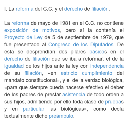
I. La
reforma
del C.C. y el
derecho
de
filiación
.
La
reforma
de mayo de 1981 en el C.C. no contiene
exposición de motivos
, pero sí la contenía el
Proyecto de Ley
de 5 de septiembre de 1979, que
fue presentado al
Congreso de los Diputados
. De
ésta se desprendían dos pilares
básico
s en el
derecho
de
filiación
que se iba a reformar: el de la
igualdad
de los hijos ante la ley con
independencia
de su
filiación
, «en
estricto
cumplimiento
del
mandato constitucional», y el de la verdad biológica,
«para que siempre pueda hacerse efectivo el deber
de los padres de prestar
asistencia
de todo orden a
sus hijos, admitiendo por ello toda clase de
prueba
s
y en
particular
las biológicas», como decía
textualmente dicho
preámbulo
.