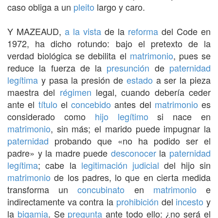
caso obliga a un
pleito
largo y caro.
Y MAZEAUD,
a la vista
de la
reforma
del Code en
1972, ha dicho rotundo: bajo el pretexto de la
verdad biológica se debilita el
matrimonio
, pues se
reduce la fuerza de la
presunción
de
paternidad
legítima
y pasa la presión de
estado
a ser la pieza
maestra del
régimen
legal, cuando debería ceder
ante el
título
el
concebido
antes del
matrimonio
es
considerado como
hijo legítimo
si nace en
matrimonio
, sin más; el marido puede impugnar la
paternidad
probando que «no ha podido ser el
padre» y la madre puede
desconocer
la
paternidad
legítima
; cabe la
legitimación
judicial
del hijo sin
matrimonio
de los padres, lo que en cierta medida
transforma un
concubinato
en
matrimonio
e
indirectamente va contra la
prohibición
del
incesto
y
la
bigamia
. Se
pregunta
ante todo ello: ¿no será el