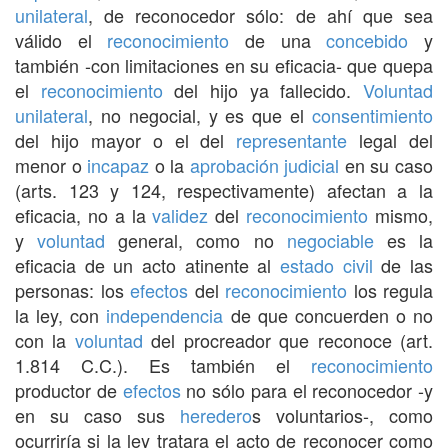
unilateral
, de reconocedor sólo: de ahí que sea
válido el
reconocimiento
de una
concebido
y
también -con limitaciones en su eficacia- que quepa
el
reconocimiento
del hijo ya fallecido.
Voluntad
unilateral
, no negocial, y es que el
consentimiento
del hijo mayor o el del
representante
legal del
menor o
incapaz
o la
aprobación
judicial
en su caso
(arts. 123 y 124, respectivamente) afectan a la
eficacia, no a la
validez
del
reconocimiento
mismo,
y
voluntad
general, como no
negociable
es la
eficacia de un acto atinente al
estado civil
de las
personas: los
efectos
del
reconocimiento
los regula
la ley, con
independencia
de que concuerden o no
con la
voluntad
del procreador que reconoce (art.
1.814 C.C.). Es también el
reconocimiento
productor de
efectos
no sólo para el reconocedor -y
en su caso sus
heredero
s voluntarios-, como
ocurriría si la ley tratara el acto de reconocer como