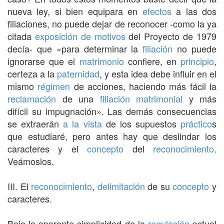
nueva ley, si bien equipara en
efectos
a las dos
filiaciones, no puede dejar de reconocer -como la ya
citada
exposición de motivos
del Proyecto de 1979
decía- que «para determinar la
filiación
no puede
ignorarse que el
matrimonio
confiere, en
principio
,
certeza a la
paternidad
, y esta idea debe influir en el
mismo
régimen
de acciones, haciendo más fácil la
reclamación
de una
filiación matrimonial
y más
difícil su impugnación». Las demás consecuencias
se extraerán
a la vista
de los supuestos
práctico
s
que estudiaré, pero antes hay que deslindar los
caracteres y el
concepto
del
reconocimiento
.
Veámoslos.
III. El
reconocimiento
,
delimitación
de su
concepto
y
caracteres.
Bajo la aparente simplicidad de la
regulación
actual