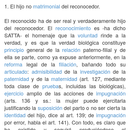
1. El hijo no
matrimonial
del reconocedor.
El reconocido ha de ser real y verdaderamente hijo
del reconocedor. El
reconocimiento
es -ha dicho
SATTA- el homenaje que la
voluntad
rinde a la
verdad, y es que la verdad biológica constituye
principio
general de la
relación
paterno-filial y de
ella se parte, como ya expuse anteriormente, en la
reforma
legal de la
filiación
, bañando todo su
articulado
:
admisibilidad
de la
investigación
de la
paternidad
y de la
maternidad
(art. 127, mediante
toda clase de
prueba
s, incluidas las biológicas),
ejercicio
amplio de las acciones de
impugnación
(arts. 136 y ss.: la mujer puede ejercitarla
justificando la
suposición
del parto o no ser cierta la
identidad
del hijo, dice al art. 139; de
impugnación
por error, habla el art. 141). Con todo, es claro que
ha existido y seguirá produciéndose el