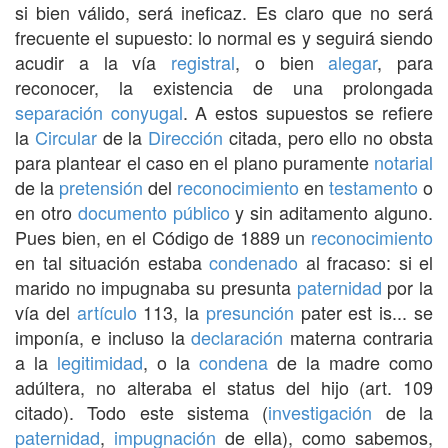
si bien válido, será ineficaz. Es claro que no será
frecuente el supuesto: lo normal es y seguirá siendo
acudir a la vía
registral
, o bien
alegar
, para
reconocer, la existencia de una prolongada
separación conyugal
. A estos supuestos se refiere
la
Circular
de la
Dirección
citada, pero ello no obsta
para plantear el caso en el plano puramente
notarial
de la
pretensión
del
reconocimiento
en
testamento
o
en otro
documento público
y sin aditamento alguno.
Pues bien, en el Código de 1889 un
reconocimiento
en tal situación estaba
condenado
al fracaso: si el
marido no impugnaba su presunta
paternidad
por la
vía del
artículo
113, la
presunción
pater est is... se
imponía, e incluso la
declaración
materna contraria
a la
legitimidad
, o la
condena
de la madre como
adúltera, no alteraba el status del hijo (art. 109
citado). Todo este sistema (
investigación
de la
paternidad
,
impugnación
de ella), como sabemos,