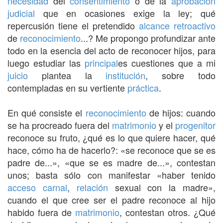
necesidad
del
consentimiento
o de la
aprobación
judicial
que en ocasiones exige la ley; qué
repercusión tiene el pretendido
alcance
retroactivo
de
reconocimiento
...? Me propongo profundizar ante
todo en la esencia del acto de reconocer hijos, para
luego estudiar las
principal
es cuestiones que a mi
juicio
plantea la
institución
, sobre todo
contempladas en su vertiente
práctica
.
En qué consiste el
reconocimiento
de hijos: cuando
se ha procreado fuera del
matrimonio
y el
progenitor
reconoce su fruto, ¿qué es lo que quiere hacer, qué
hace, cómo ha de hacerlo?: «se reconoce que se es
padre de...», «que se es madre de...», contestan
unos; basta sólo con manifestar «haber tenido
acceso carnal
,
relación
sexual con la madre»,
cuando el que cree ser el padre reconoce al hijo
habido fuera de
matrimonio
, contestan otros. ¿Qué