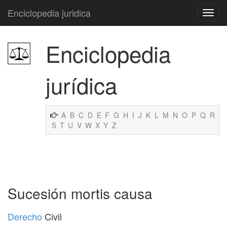
Enciclopedia juridica
Enciclopedia
jurídica
A
B
C
D
E
F
G
H
I
J
K
L
M
N
O
P
Q
R
S
T
U
V
W
X
Y
Z
Sucesión mortis causa
Derecho
Civil