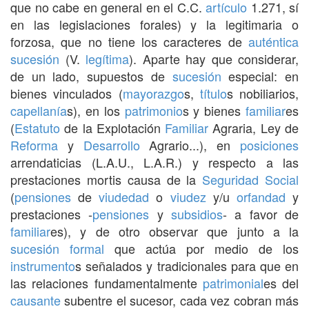
que no cabe en general en el C.C.
artículo
1.271, sí
en las legislaciones forales) y la legitimaria o
forzosa, que no tiene los caracteres de
auténtica
sucesión
(V.
legítima
). Aparte hay que considerar,
de un lado, supuestos de
sucesión
especial: en
bienes vinculados (
mayorazgo
s,
título
s nobiliarios,
capellanía
s), en los
patrimonio
s y bienes
familiar
es
(
Estatuto
de la Explotación
Familiar
Agraria, Ley de
Reforma
y
Desarrollo
Agrario...), en
posiciones
arrendaticias (L.A.U., L.A.R.) y respecto a las
prestaciones mortis causa de la
Seguridad Social
(
pensiones
de
viudedad
o
viudez
y/u
orfandad
y
prestaciones -
pensiones
y
subsidios
- a favor de
familiar
es), y de otro observar que junto a la
sucesión
formal
que actúa por medio de los
instrumento
s señalados y tradicionales para que en
las relaciones fundamentalmente
patrimonial
es del
causante
subentre el sucesor, cada vez cobran más