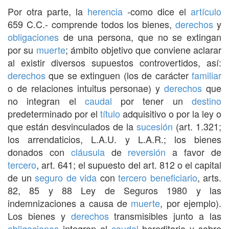
Por otra parte, la
herencia
-como dice el
artículo
659 C.C.- comprende todos los bienes,
derechos
y
obligaciones
de una persona, que no se extingan
por su
muerte
; ámbito objetivo que conviene aclarar
al existir diversos supuestos controvertidos, así:
derechos
que se extinguen (los de carácter
familiar
o de relaciones intuitus personae) y
derechos
que
no integran el
caudal
por tener un
destino
predeterminado por el
título
adquisitivo o por la ley o
que están desvinculados de la
sucesión
(art. 1.321;
los arrendaticios, L.A.U. y L.A.R.; los bienes
donados con
cláusula
de
reversión
a favor de
tercero
, art. 641; el supuesto del art. 812 o el capital
de un
seguro de vida
con
tercero
beneficiario
, arts.
82, 85 y 88 Ley de Seguros 1980 y las
indemnizaciones a causa de
muerte
, por ejemplo).
Los bienes y
derechos
transmisibles junto a las
obligaciones
integran el
caudal
hereditario y sobre