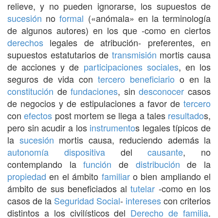
relieve, y no pueden ignorarse, los supuestos de
sucesión
no
formal
(«anómala» en la terminología
de algunos autores) en los que -como en ciertos
derechos
legales de atribución- preferentes, en
supuestos estatutarios de
transmisión
mortis causa
de acciones y de
participaciones sociales
, en los
seguros de vida con
tercero
beneficiario
o en la
constitución
de
fundaciones
, sin
desconocer
casos
de negocios y de estipulaciones a favor de
tercero
con
efectos
post mortem se llega a tales
resultado
s,
pero sin acudir a los
instrumento
s legales típicos de
la
sucesión
mortis causa, reduciendo además la
autonomía
dispositiva
del
causante
, no
contemplando la
función
de
distribución
de la
propiedad
en el ámbito
familiar
o bien ampliando el
ámbito de sus beneficiados al
tutelar
-como en los
casos de la
Seguridad Social
-
intereses
con criterios
distintos a los civilísticos del
Derecho de familia
.