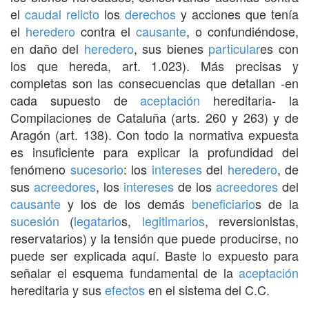
el
caudal relicto
los
derechos
y acciones que tenía
el
heredero
contra el
causante
, o confundiéndose,
en daño del
heredero
, sus bienes
particular
es con
los que hereda, art. 1.023). Más precisas y
completas son las consecuencias que detallan -en
cada supuesto de
aceptación
hereditaria- la
Compilaciones de Cataluña (arts. 260 y 263) y de
Aragón (art. 138). Con todo la normativa expuesta
es insuficiente para explicar la profundidad del
fenómeno
sucesorio
: los
intereses
del
heredero
, de
sus
acreedores
, los
intereses
de los
acreedores
del
causante
y los de los demás
beneficiario
s de la
sucesión
(
legatario
s,
legitimarios
, reversionistas,
reservatarios) y la tensión que puede producirse, no
puede ser explicada aquí. Baste lo expuesto para
señalar el esquema fundamental de la
aceptación
hereditaria y sus
efectos
en el sistema del C.C.