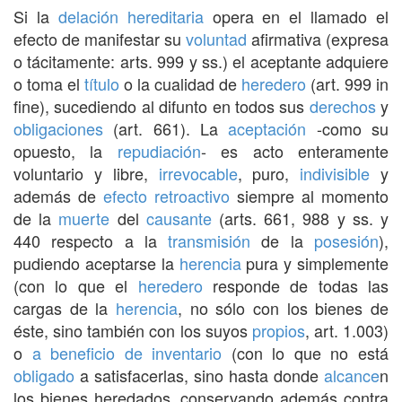
Si la
delación hereditaria
opera en el llamado el
efecto de manifestar su
voluntad
afirmativa (expresa
o tácitamente: arts. 999 y ss.) el aceptante adquiere
o toma el
título
o la cualidad de
heredero
(art. 999 in
fine), sucediendo al difunto en todos sus
derechos
y
obligaciones
(art. 661). La
aceptación
-como su
opuesto, la
repudiación
- es acto enteramente
voluntario y libre,
irrevocable
, puro,
indivisible
y
además de
efecto retroactivo
siempre al momento
de la
muerte
del
causante
(arts. 661, 988 y ss. y
440 respecto a la
transmisión
de la
posesión
),
pudiendo aceptarse la
herencia
pura y simplemente
(con lo que el
heredero
responde de todas las
cargas de la
herencia
, no sólo con los bienes de
éste, sino también con los suyos
propios
, art. 1.003)
o
a beneficio de inventario
(con lo que no está
obligado
a satisfacerlas, sino hasta donde
alcance
n
los bienes heredados, conservando además contra