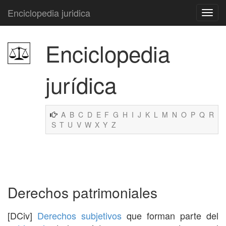
Enciclopedia juridica
Enciclopedia
jurídica
A
B
C
D
E
F
G
H
I
J
K
L
M
N
O
P
Q
R
S
T
U
V
W
X
Y
Z
Derechos patrimoniales
[DCiv]
Derechos subjetivos
que forman parte del