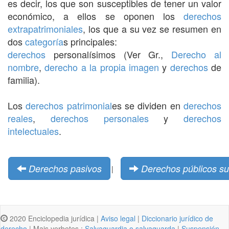
es decir, los que son susceptibles de tener un valor
económico, a ellos se oponen los
derechos
extrapatrimoniales
, los que a su vez se resumen en
dos
categoría
s principales:
derechos
personalísimos (Ver Gr.,
Derecho al
nombre
,
derecho a la propia imagen
y
derechos
de
familia).
Los
derechos
patrimonial
es se dividen en
derechos
reales
,
derechos personales
y
derechos
intelectuales
.
Derechos pasivos
Derechos públicos su
|
2020 Enciclopedia jurídica |
Aviso legal
|
Diccionario jurídico de
derecho
| Mais verbetes :
Salvaguardia o salvaguarda
|
Suspensión