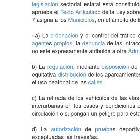
legislación
sectorial estatal está constitui
aprueba el
Texto Articulado
de la Ley sobre
7 asigna a los
Municipios
, en el ámbito de 
«a) La
ordenación
y el control del tráfico
agente
s
propios
, la
denuncia
de las infrac
no esté expresamente atribuida a otra
Admi
b) La
regulación
, mediante
disposición
de c
equitativa
distribución
de los aparcamientos
el uso peatonal de las
calles
.
c) La retirada de los vehículos de las vía
interurbanas en los casos y condiciones q
circulación o supongan un peligro para ésta
d) La
autorización
de
prueba
s deporti
exceptuadas las travesías.