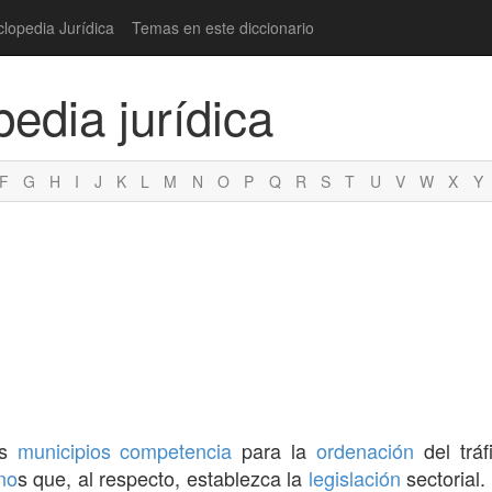
clopedia Jurídica
Temas en este diccionario
pedia jurídica
F
G
H
I
J
K
L
M
N
O
P
Q
R
S
T
U
V
W
X
Y
os
municipios
competencia
para la
ordenación
del tráf
no
s que, al respecto, establezca la
legislación
sectorial.