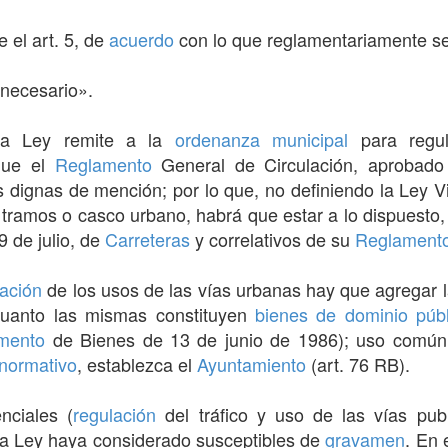
e el art. 5, de
acuerdo
con lo que reglamentariamente se
 necesario».
sma Ley remite a la
ordenanza
municipal
para regul
que el
Reglamento
General de Circulación, aprobad
dignas de mención; por lo que, no definiendo la Ley Vi
y tramos o casco urbano, habrá que estar a lo dispuesto,
9 de julio, de
Carreteras
y correlativos de su
Reglament
lación
de los usos de las vías urbanas hay que agregar 
cuanto las mismas constituyen
bienes de dominio públ
mento
de Bienes de 13 de junio de 1986); uso común
normativo
, establezca el
Ayuntamiento
(art. 76 RB).
nciales (
regulación
del tráfico y uso de las vías pu
la Ley haya considerado susceptibles de
gravamen
. En 