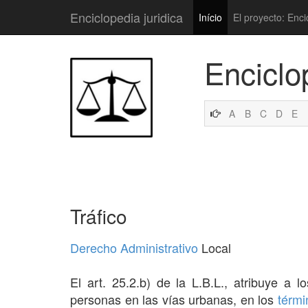
Enciclopedia juridica
Início
El proyecto: Enci
Enciclo
A
B
C
D
E
Tráfico
Derecho Administrativo
Local
El art. 25.2.b) de la L.B.L., atribuye a l
personas en las vías urbanas, en los
térmi