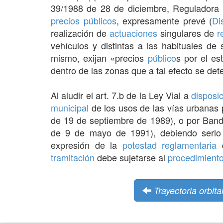
39/1988 de 28 de diciembre, Reguladora
precios públicos
, expresamente prevé (
Di
realización de
actuaciones
singulares de
r
vehículos y distintas a las habituales de
mismo, exijan «precios
público
s por el es
dentro de las zonas que a tal efecto se det
Al aludir el art. 7.b de la Ley Vial a
disposi
municipal
de los usos de las vías urbanas
de 19 de septiembre de 1989), o por Bando 
de 9 de mayo de 1991), debiendo serl
expresión de la
potestad reglamentaria
d
tramitación
debe sujetarse al
procedimient
Trayectoria orbit