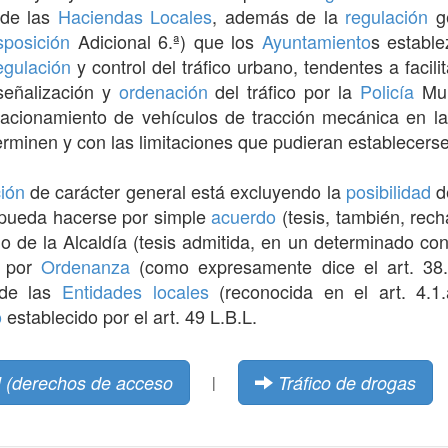
 de las
Haciendas Locales
, además de la
regulación
g
sposición
Adicional 6.ª) que los
Ayuntamiento
s estable
egulación
y control del tráfico urbano, tendentes a facilit
 señalización y
ordenación
del tráfico por la
Policía
Mun
tacionamiento de vehículos de tracción mecánica en l
erminen y con las limitaciones que pudieran establecers
ción
de carácter general está excluyendo la
posibilidad
d
 pueda hacerse por simple
acuerdo
(tesis, también, rech
de la Alcaldía (tesis admitida, en un determinado cont
o por
Ordenanza
(como expresamente dice el art. 38.
e las
Entidades locales
(reconocida en el art. 4.1.
o
establecido por el art. 49 L.B.L.
al (derechos de acceso
Tráfico de drogas
|