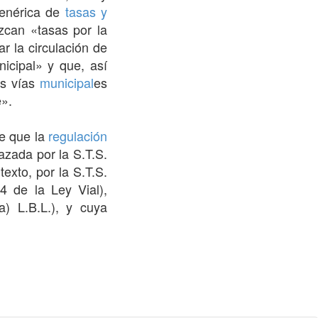
enérica de
tasas y
zcan «tasas por la
ar la circulación de
icipal» y que, así
as vías
municipal
es
e».
e que la
regulación
azada por la S.T.S.
exto, por la S.T.S.
4 de la Ley Vial),
a) L.B.L.), y cuya