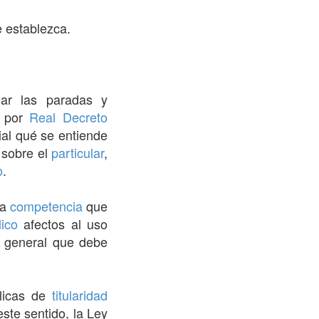
 establezca.
ar las paradas y
o por
Real Decreto
al qué se entiende
 sobre el
particular
,
o
.
la
competencia
que
ico
afectos al uso
 general que debe
blicas de
titularidad
este sentido, la Ley