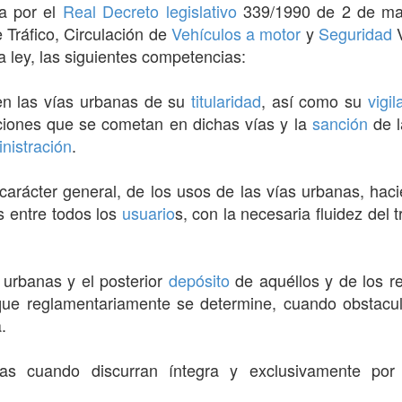
da por el
Real Decreto
legislativo
339/1990 de 2 de mar
 Tráfico, Circulación de
Vehículos a motor
y
Seguridad
V
la ley, las siguientes competencias:
 en las vías urbanas de su
titularidad
, así como su
vigil
ciones que se cometan en dichas vías y la
sanción
de l
nistración
.
arácter general, de los usos de las vías urbanas, hac
 entre todos los
usuario
s, con la necesaria fluidez del 
s urbanas y el posterior
depósito
de aquéllos y de los re
ue reglamentariamente se determine, cuando obstaculic
.
vas cuando discurran íntegra y exclusivamente por