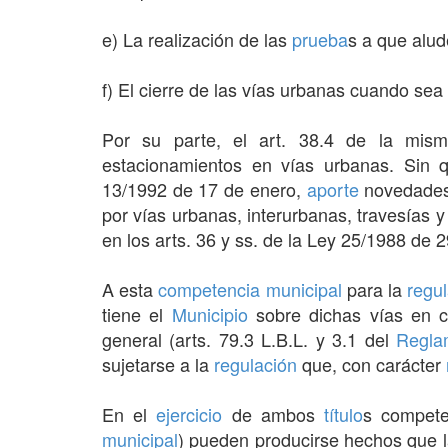
e) La realización de las
prueba
s a que alud
f) El cierre de las vías urbanas cuando sea
Por su parte, el art. 38.4 de la mi
estacionamientos en vías urbanas. Sin 
13/1992 de 17 de enero,
aporte
novedades 
por vías urbanas, interurbanas, travesías 
en los arts. 36 y ss. de la Ley 25/1988 de 2
A esta
competencia municipal
para la
regu
tiene el
Municipio
sobre dichas vías en 
general (arts. 79.3 L.B.L. y 3.1 del
Regla
sujetarse a la
regulación
que, con carácter
En el
ejercicio
de ambos
título
s compete
municipal
) pueden producirse hechos que 