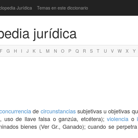
clopedia Jurídica
Temas en este diccionario
pedia jurídica
F
G
H
I
J
K
L
M
N
O
P
Q
R
S
T
U
V
W
X
Y
concurrencia
de
circunstancias
subjetivas u objetivas qu
, uso de llave falsa o ganzúa, etcétera);
violencia
o
minados bienes (Ver Gr., Ganado); cuando se perpetr