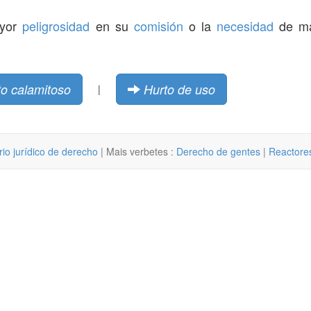
ayor
peligrosidad
en su
comisión
o la
necesidad
de ma
to calamitoso
Hurto de uso
|
rio jurídico de derecho
| Mais verbetes :
Derecho de gentes
|
Reactore