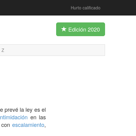
Hurto calificado
Edición 2020
Z
e prevé la ley es el
intimidación
en las
a con
escalamiento
,