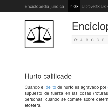
Enciclopedia juridica
Início
El proyecto: Enci
Enciclo
A
B
C
D
E
Hurto calificado
Cuando el
delito
de hurto es agravado por
supuesto de fuerza en las cosas (roturas
personas; cuando se comete sobre deter
etcétera.