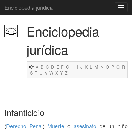
Enciclopedia juridica
Enciclopedia
jurídica
A
B
C
D
E
F
G
H
I
J
K
L
M
N
O
P
Q
R
S
T
U
V
W
X
Y
Z
Infanticidio
(
Derecho Penal
)
Muerte
o
asesinato
de un niño