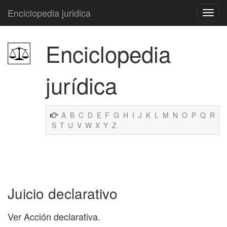
Enciclopedia juridica
Enciclopedia
jurídica
A
B
C
D
E
F
G
H
I
J
K
L
M
N
O
P
Q
R
S
T
U
V
W
X
Y
Z
Juicio declarativo
Ver Acción declarativa.