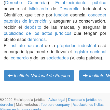
(
Derecho Comercial
)
Establecimiento público
adscrito al
Ministerio
de
Desarrollo
Industrial y
Científico, que tiene por
función
esencial
conceder
patentes de invención
y asegurar su conservación,
recibir el
depósito
de las marcas, y asegurar la
publicidad de los actos jurídicos
que tengan por
objeto esos
derechos
.
El
instituto
nacional
de la
propiedad industrial
está
encargado igualmente de llevar el
registro
nacional
del
comercio
y de las
sociedades
(V. esta palabra).
Instituto Nacional de Empleo
Instituto 
|
2020 Enciclopedia jurídica |
Aviso legal
|
Diccionario jurídico de
derecho
| Mais verbetes :
Top core company
|
Asociaciones ilícitas
|
Riesgo en la compraventa