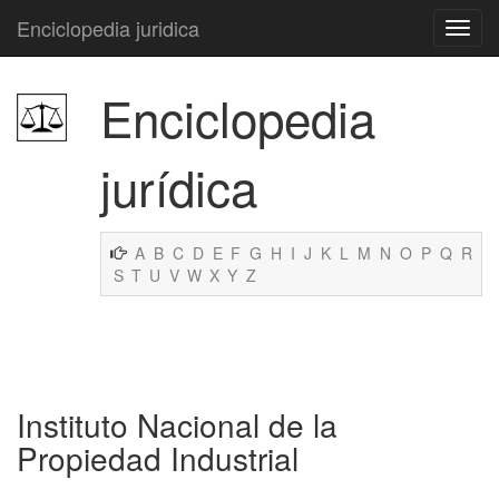
Enciclopedia juridica
Enciclopedia
jurídica
A
B
C
D
E
F
G
H
I
J
K
L
M
N
O
P
Q
R
S
T
U
V
W
X
Y
Z
Instituto Nacional de la
Propiedad Industrial