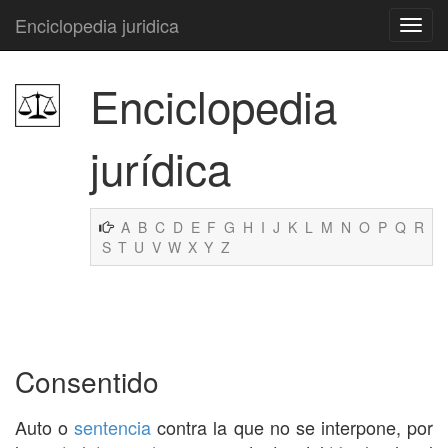
Enciclopedia juridica
Enciclopedia
jurídica
A
B
C
D
E
F
G
H
I
J
K
L
M
N
O
P
Q
R
S
T
U
V
W
X
Y
Z
Consentido
Auto o
sentencia
contra la que no se interpone, por