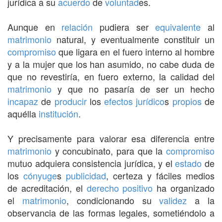
jurídica a su
acuerdo
de
voluntad
es.
Aunque en
relación
pudiera ser
equivalente
al
matrimonio
natural, y eventualmente constituir un
compromiso
que ligara en el fuero interno al hombre
y a la mujer que los han asumido, no cabe duda de
que no revestiría, en fuero externo, la calidad del
matrimonio
y que no pasaría de ser un hecho
incapaz
de
producir
los
efectos
jurídico
s
propios
de
aquélla
institución
.
Y precisamente para valorar esa diferencia entre
matrimonio
y concubinato, para que la
compromiso
mutuo adquiera consistencia jurídica, y el
estado
de
los
cónyuge
s
publicidad
, certeza y fáciles medios
de acreditación, el
derecho positivo
ha organizado
el
matrimonio
, condicionando su
validez
a la
observancia de las formas legales, sometiéndolo a