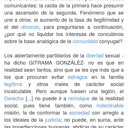
comunicantes: la caída de la primera hace presumir
una ascensión de la segunda. Fenómeno que se
une a otros: el aumento de la tasa de ilegitimidad y
el del
divorcio
, para preguntarse a continuación,
¿por qué no liquidar los interesas de concubinos
sobre la base analógica de la
comunidad
conyugal?
Los abiertamente partidarios de la
libertad
sexual -
ha dicho GITRAMA GONZÁLEZ- no es que en
realidad sean tantos, sino que se les oye más que a
los que procuran evitar
estragos
en la familia
legítima
y otros males de carácter social
incalculable. Pero aunque fuesen una legión, el
Derecho
[...] no puede ir a
remolque
de la realidad
social, pues tiene también, como
indeclinable
misión, la de conformar la
sociedad
con arreglo a
los ideales de la
justicia
; no puede, en suma, ante
las imperfecciones humanas, abdicar de su carácter