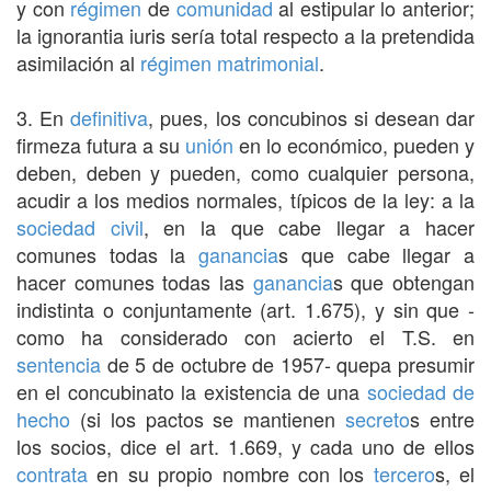
y con
régimen
de
comunidad
al estipular lo anterior;
la ignorantia iuris sería total respecto a la pretendida
asimilación al
régimen matrimonial
.
3. En
definitiva
, pues, los concubinos si desean dar
firmeza futura a su
unión
en lo económico, pueden y
deben, deben y pueden, como cualquier persona,
acudir a los medios normales, típicos de la ley: a la
sociedad civil
, en la que cabe llegar a hacer
comunes todas la
ganancia
s que cabe llegar a
hacer comunes todas las
ganancia
s que obtengan
indistinta o conjuntamente (art. 1.675), y sin que -
como ha considerado con acierto el T.S. en
sentencia
de 5 de octubre de 1957- quepa presumir
en el concubinato la existencia de una
sociedad de
hecho
(si los pactos se mantienen
secreto
s entre
los socios, dice el art. 1.669, y cada uno de ellos
contrata
en su propio nombre con los
tercero
s, el