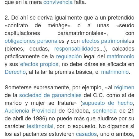
que en la mera
convivencia
falta.
2. De ahí se deriva igualmente que a un pretendido
«contrato de ménàge» o a unas «seudo
capitulaciones paramatrimoniales», con
obligaciones
personal
es y con
efectos
patrimonial
es
(bienes, deudas,
responsabilidad
es...), calcados
prácticamente de la
regulación
legal del
matrimonio
y sus
efectos
propios
, no debe dárseles eficacia en
Derecho
, al faltar la premisa básica, el
matrimonio
.
Someterse expresamente, por ejemplo, «al
régimen
de la
sociedad de gananciales
del C.C. como si de
marido y mujer se tratara» (
supuesto de hecho
,
Audiencia Provincial
de Córdoba,
sentencia
de 21
de abril de 1986) no puede más que aludirse por su
carácter
testimonial
, por lo expuesto. No digamos si
los así pactantes estuvieren
casados
, uno o ambos,