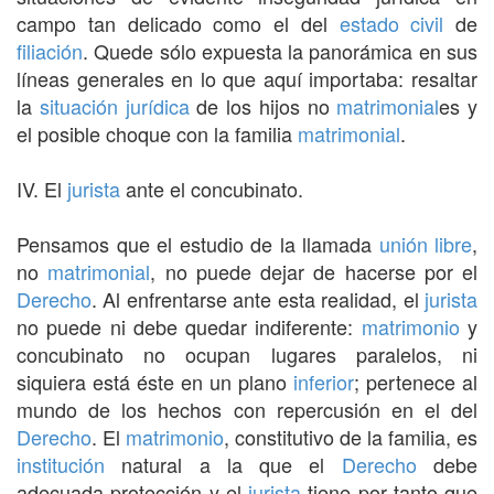
campo tan delicado como el del
estado civil
de
filiación
. Quede sólo expuesta la panorámica en sus
líneas generales en lo que aquí importaba: resaltar
la
situación jurídica
de los hijos no
matrimonial
es y
el posible choque con la familia
matrimonial
.
IV. El
jurista
ante el concubinato.
Pensamos que el estudio de la llamada
unión libre
,
no
matrimonial
, no puede dejar de hacerse por el
Derecho
. Al enfrentarse ante esta realidad, el
jurista
no puede ni debe quedar indiferente:
matrimonio
y
concubinato no ocupan lugares paralelos, ni
siquiera está éste en un plano
inferior
; pertenece al
mundo de los hechos con repercusión en el del
Derecho
. El
matrimonio
, constitutivo de la familia, es
institución
natural a la que el
Derecho
debe
adecuada protección y el
jurista
tiene por tanto que