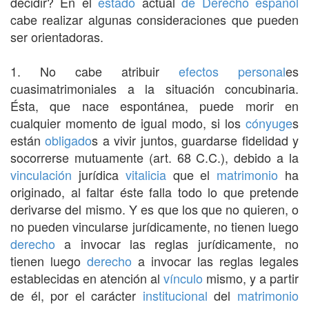
decidir? En el
estado
actual
de Derecho
español
cabe realizar algunas consideraciones que pueden
ser orientadoras.
1. No cabe atribuir
efectos
personal
es
cuasimatrimoniales a la situación concubinaria.
Ésta, que nace espontánea, puede morir en
cualquier momento de igual modo, si los
cónyuge
s
están
obligado
s a vivir juntos, guardarse fidelidad y
socorrerse mutuamente (art. 68 C.C.), debido a la
vinculación
jurídica
vitalicia
que el
matrimonio
ha
originado, al faltar éste falla todo lo que pretende
derivarse del mismo. Y es que los que no quieren, o
no pueden vincularse jurídicamente, no tienen luego
derecho
a invocar las reglas jurídicamente, no
tienen luego
derecho
a invocar las reglas legales
establecidas en atención al
vínculo
mismo, y a partir
de él, por el carácter
institucional
del
matrimonio