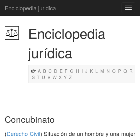
Enciclopedia juridica
Enciclopedia
jurídica
A
B
C
D
E
F
G
H
I
J
K
L
M
N
O
P
Q
R
S
T
U
V
W
X
Y
Z
Concubinato
(
Derecho Civil
) Situación de un hombre y una mujer