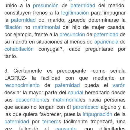
unido a la
presunción
de
paternidad
del marido,
constituyen frenos a la
legitimación
para impugnar
la
paternidad
del marido: ¿puede determinarse la
filiación
no
matrimonial
del hijo de mujer casada,
por ejemplo, frente a la
presunción
de
paternidad
de
su marido en situaciones al menos de
apariencia
de
cohabitación
conyugal?, cabe preguntarse por
tanto.
3. Ciertamente es preocupante -como señala
LACRUZ- la facilidad con que mediante un
reconocimiento
de
paternidad
pueda el
varón
desviar la mayor parte del
caudal
hereditario desde
sus
descendiente
s
matrimonial
es hacia personas
que acaso no tengan con él
parentesco
alguno y a
las que quiera favorecer, pues la
impugnación
de la
paternidad
por
tercero
s fácilmente tropezará, una
vez fallecido el
causante
, con dificultades