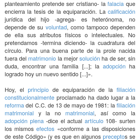
planteamiento pretende ser cristiano- la
falacia
que
encierra la tesis de la equiparación. La
calificación
jurídica del hijo -agrega- es heterónoma, no
depende de su
voluntad
, como tampoco dependen
de ella sus atributos físicos o intelectuales. No
pretendamos -termina diciendo- la cuadratura del
círculo. Para una buena parte de la prole nacida
fuera del
matrimonio
la mejor
solución
ha de ser, sin
duda, encontrar una familia [...]; la
adopción
ha
logrado hoy un nuevo sentido [...]».
Hoy, el
principio
de equiparación de la
filiación
constitucionalmente
proclamado ha dado lugar a la
reforma
del C.C. de 13 de mayo de 1981: la
filiación
matrimonial
y la no
matrimonial
, así como la
adopción plena
-dice el actual
artículo
108- surten
los mismos
efectos
«conforme a las disposiciones
de este Código» (y es que en algunos
precepto
s se