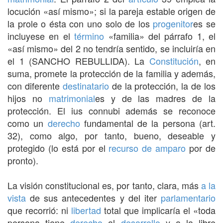
locución «así mismo»; si la pareja estable origen de
la prole o ésta con uno solo de los
progenitor
es se
incluyese en el
término
«familia» del párrafo 1, el
«así mismo» del 2 no tendría sentido, se incluiría en
el 1 (SANCHO REBULLIDA). La
Constitución
, en
suma, promete la protección de la familia y además,
con diferente
destinatario
de la protección, la de los
hijos no
matrimonial
es y de las madres de la
protección. El ius connubi además se reconoce
como un
derecho
fundamental de la persona (art.
32), como algo, por tanto, bueno, deseable y
protegido (lo está por el
recurso de amparo
por de
pronto).
La visión constitucional es, por tanto, clara, más
a la
vista
de sus antecedentes y del iter
parlamentario
que recorrió: ni
libertad
total que implicaría el «toda
persona tiene
derecho
al
desarrollo
y a la libre