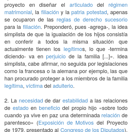
proyecto en diseñar el
articulado
del
régimen
matrimonial
, la
filiación
y la
patria potestad
, apenas
se ocuparon de las
reglas de derecho
sucesorio
para la
filiación
. Preponderó, pues -agrega-, la idea
simplista de que la igualación de los hijos consistía
en conferir a todos la misma situación que
actualmente tienen los
legítimo
s, lo que -termina
diciendo- va en
perjuicio
de la familia [...]». Idea
simplista, cabe afirmar, no seguida por legislaciones
como la francesa o la alemana por ejemplo, las que
han procurado proteger a los miembros de la familia
legítima
,
víctima
del
adulterio
.
2. La
necesidad
de dar
estabilidad
a las relaciones
de
estado
en
beneficio
del propio hijo «sobre todo
cuando ya vive en paz una determinada
relación
de
parentesco» (
Exposición de Motivos
del Proyecto
de 1979, presentado al
Congreso de los Diputados
),