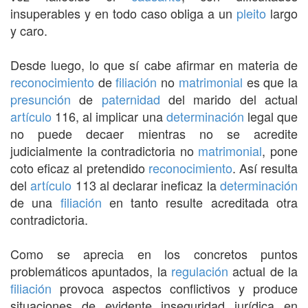
insuperables y en todo caso obliga a un
pleito
largo
y caro.
Desde luego, lo que sí cabe afirmar en materia de
reconocimiento
de
filiación
no
matrimonial
es que la
presunción
de
paternidad
del marido del actual
artículo
116, al implicar una
determinación
legal que
no puede decaer mientras no se acredite
judicialmente la contradictoria no
matrimonial
, pone
coto eficaz al pretendido
reconocimiento
. Así resulta
del
artículo
113 al declarar ineficaz la
determinación
de una
filiación
en tanto resulte acreditada otra
contradictoria.
Como se aprecia en los concretos puntos
problemáticos apuntados, la
regulación
actual de la
filiación
provoca aspectos conflictivos y produce
situaciones de evidente inseguridad jurídica en