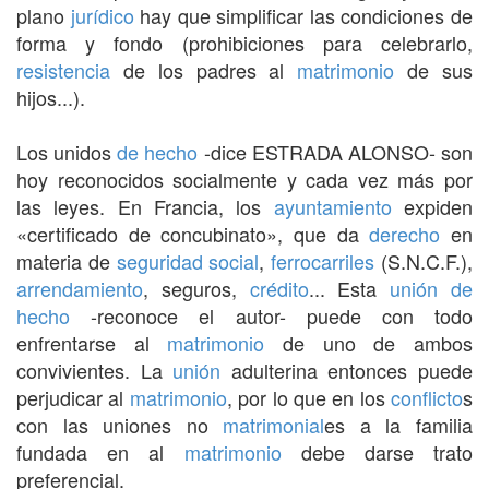
plano
jurídico
hay que simplificar las condiciones de
forma y fondo (prohibiciones para celebrarlo,
resistencia
de los padres al
matrimonio
de sus
hijos...).
Los unidos
de hecho
-dice ESTRADA ALONSO- son
hoy reconocidos socialmente y cada vez más por
las leyes. En Francia, los
ayuntamiento
expiden
«certificado de concubinato», que da
derecho
en
materia de
seguridad social
,
ferrocarriles
(S.N.C.F.),
arrendamiento
, seguros,
crédito
... Esta
unión
de
hecho
-reconoce el autor- puede con todo
enfrentarse al
matrimonio
de uno de ambos
convivientes. La
unión
adulterina entonces puede
perjudicar al
matrimonio
, por lo que en los
conflicto
s
con las uniones no
matrimonial
es a la familia
fundada en al
matrimonio
debe darse trato
preferencial.