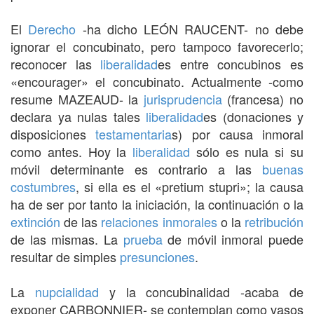
El
Derecho
-ha dicho LEÓN RAUCENT- no debe
ignorar el concubinato, pero tampoco favorecerlo;
reconocer las
liberalidad
es entre concubinos es
«encourager» el concubinato. Actualmente -como
resume MAZEAUD- la
jurisprudencia
(francesa) no
declara ya nulas tales
liberalidad
es (donaciones y
disposiciones
testamentaria
s) por causa inmoral
como antes. Hoy la
liberalidad
sólo es nula si su
móvil determinante es contrario a las
buenas
costumbres
, si ella es el «pretium stupri»; la causa
ha de ser por tanto la iniciación, la continuación o la
extinción
de las
relaciones inmorales
o la
retribución
de las mismas. La
prueba
de móvil inmoral puede
resultar de simples
presunciones
.
La
nupcialidad
y la concubinalidad -acaba de
exponer CARBONNIER- se contemplan como vasos