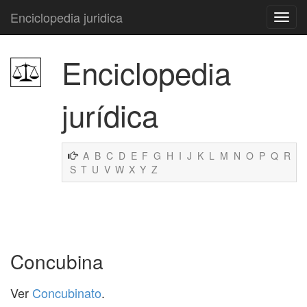
Enciclopedia juridica
Enciclopedia
jurídica
A
B
C
D
E
F
G
H
I
J
K
L
M
N
O
P
Q
R
S
T
U
V
W
X
Y
Z
Concubina
Ver
Concubinato
.