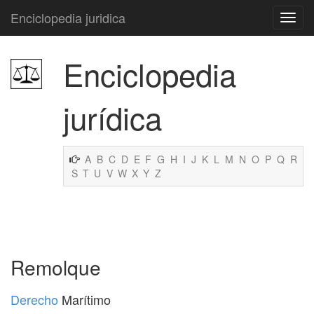
Enciclopedia juridica
Enciclopedia
jurídica
A
B
C
D
E
F
G
H
I
J
K
L
M
N
O
P
Q
R
S
T
U
V
W
X
Y
Z
Remolque
Derecho
Marítimo