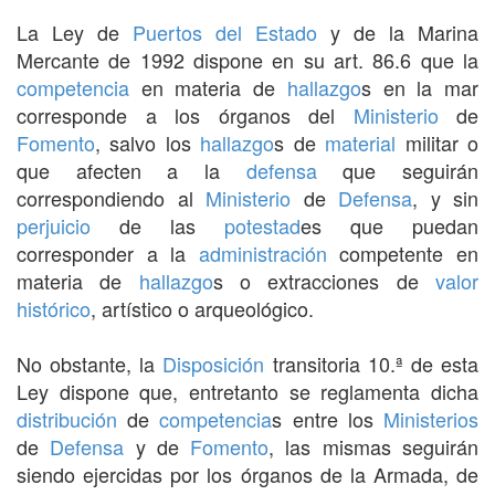
La Ley de
Puertos del Estado
y de la Marina
Mercante de 1992 dispone en su art. 86.6 que la
competencia
en materia de
hallazgo
s en la mar
corresponde a los órganos del
Ministerio
de
Fomento
, salvo los
hallazgo
s de
material
militar o
que afecten a la
defensa
que seguirán
correspondiendo al
Ministerio
de
Defensa
, y sin
perjuicio
de las
potestad
es que puedan
corresponder a la
administración
competente en
materia de
hallazgo
s o extracciones de
valor
histórico
, artístico o arqueológico.
No obstante, la
Disposición
transitoria 10.ª de esta
Ley dispone que, entretanto se reglamenta dicha
distribución
de
competencia
s entre los
Ministerios
de
Defensa
y de
Fomento
, las mismas seguirán
siendo ejercidas por los órganos de la Armada, de