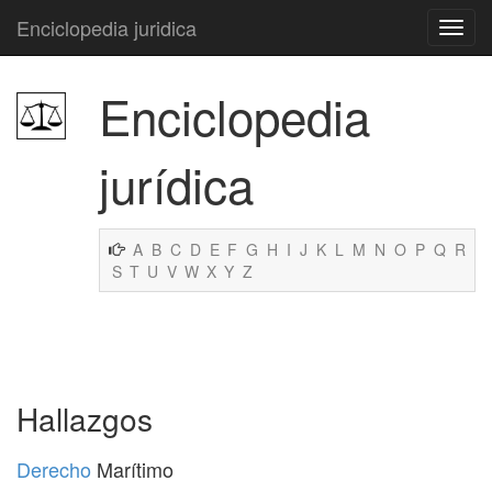
Enciclopedia juridica
Enciclopedia
jurídica
A
B
C
D
E
F
G
H
I
J
K
L
M
N
O
P
Q
R
S
T
U
V
W
X
Y
Z
Hallazgos
Derecho
Marítimo