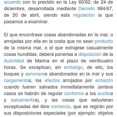
acuerdo
con lo previsto en la Ley 60/62, de 24 de
diciembre, desarrollada mediante
Decreto
984/67,
de 20 de abril, siendo esta
regulación
la que
pasamos a examinar.
El que encontrase cosas abandonadas en la mar, o
arrojadas por ella en la costa que no sean
producto
de la misma mar, o el que extrajese casualmente
cosas hundidas, deberá ponerlas a
disposición
de la
Autoridad
de Marina en el plazo de veinticuatro
horas. Se exceptúan, sin
embargo
, de ello, los
buques y
aeronave
s abandonados en la mar y sus
cargamento
s, los
efectos
arrojados por
echazón
cuando fueren salvados inmediatamente (ambos
casos se habrán de regular
conforme
a los
auxilio
s
y
salvamento
s), y las cosas que estuvieran
exceptuadas del libre
comercio
, que se regirán por
sus disposiciones especiales (por ejemplo: objetos