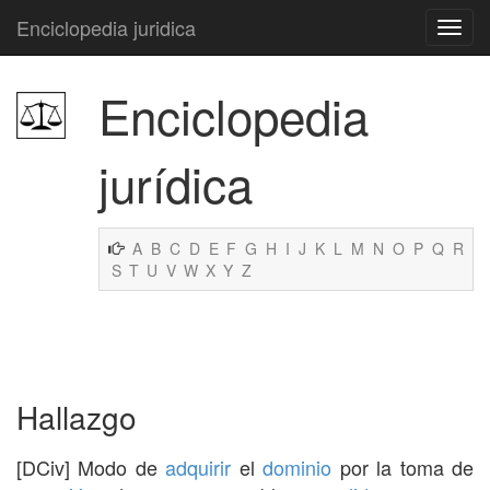
Enciclopedia juridica
Enciclopedia
jurídica
A
B
C
D
E
F
G
H
I
J
K
L
M
N
O
P
Q
R
S
T
U
V
W
X
Y
Z
Hallazgo
[DCiv] Modo de
adquirir
el
dominio
por la toma de