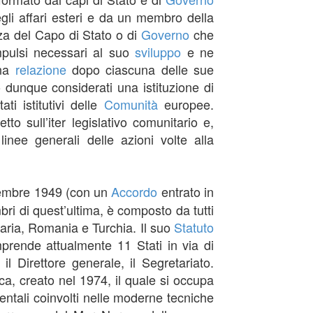
gli affari esteri e da un membro della
nza del Capo di Stato o di
Governo
che
impulsi necessari al suo
sviluppo
e ne
na
relazione
dopo ciascuna delle sue
o dunque considerati una istituzione di
ti istitutivi delle
Comunità
europee.
tto sull’iter legislativo comunitario e,
inee generali delle azioni volte alla
ettembre 1949 (con un
Accordo
entrato in
mbri di quest’ultima, è composto da tutti
garia, Romania e Turchia. Il suo
Statuto
prende attualmente 11 Stati in via di
il Direttore generale, il Segretariato.
ca, creato nel 1974, il quale si occupa
ientali coinvolti nelle moderne tecniche