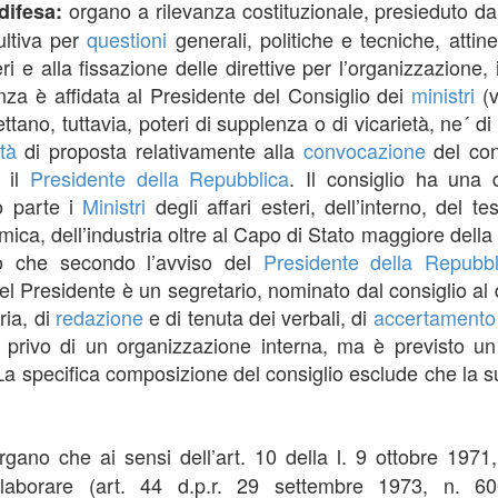
organo a rilevanza costituzionale, presieduto da
difesa:
ultiva per
questioni
generali, politiche e tecniche, attin
ri e alla fissazione delle direttive per l’organizzazione
enza è affidata al Presidente del Consiglio dei
ministri
(v
ttano, tuttavia, poteri di supplenza o di vicarietà, ne´ di 
tà
di proposta relativamente alla
convocazione
del cons
a il
Presidente della Repubblica
. Il consiglio ha una 
o parte i
Ministri
degli affari esteri, dell’interno, del t
, dell’industria oltre al Capo di Stato maggiore della d
oro che secondo l’avviso del
Presidente della Repubbl
l Presidente è un segretario, nominato dal consiglio al d
ria, di
redazione
e di tenuta dei verbali, di
accertamento
 è privo di un organizzazione interna, ma è previsto u
La specifica composizione del consiglio esclude che la 
rgano che ai sensi dell’art. 10 della l. 9 ottobre 197
ollaborare (art. 44 d.p.r. 29 settembre 1973, n. 60