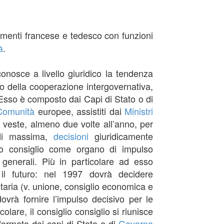
amenti francese e tedesco con funzioni
à
.
iconosce a livello giuridico la tendenza
lo della cooperazione intergovernativa,
 Esso è composto dai Capi di Stato o di
Comunità
europee, assistiti dai
Ministri
e veste, almeno due volte all’anno, per
 di massima,
decisioni
giuridicamente
glio consiglio come organo di impulso
i generali. Più in particolare ad esso
l futuro: nel 1997 dovrà decidere
taria (v. unione, consiglio economica e
ovrà fornire l’impulso decisivo per le
icolare, il consiglio consiglio si riunisce
formato dai capi di Stato e di
Governo