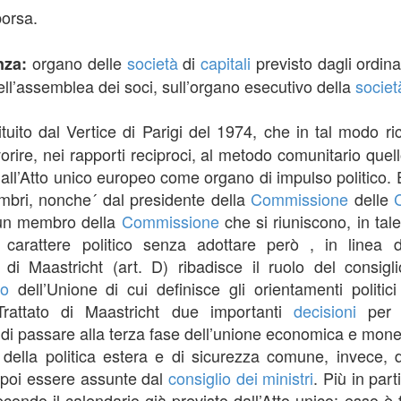
borsa.
organo delle
società
di
capitali
previsto dagli ordin
anza:
dell’assemblea dei soci, sull’organo esecutivo della
societ
tituito dal Vertice di Parigi del 1974, che in tal modo r
orire, nei rapporti reciproci, al metodo comunitario quel
dall’Atto unico europeo come organo di impulso politico.
mbri, nonche´ dal presidente della
Commissione
delle
a un membro della
Commissione
che si riuniscono, in tal
carattere politico senza adottare però , in linea
to di Maastricht (art. D) ribadisce il ruolo del consi
po
dell’Unione di cui definisce gli orientamenti politic
Trattato di Maastricht due importanti
decisioni
per i
 di passare alla terza fase dell’unione economica e mone
 della politica estera e di sicurezza comune, invece, d
poi essere assunte dal
consiglio dei ministri
. Più in part
condo il calendario già previsto dall’Atto unico; esso è 