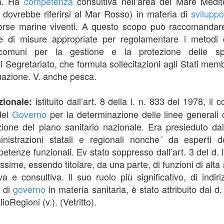
ca. Ha
competenza
consultiva nell’area del Mare Medi
e dovrebbe riferirsi al Mar Rosso) in materia di
sviluppo
isorse marine viventi. A questo scopo può raccomandare
ne di misure appropriate per regolamentare i metodi
comuni per la gestione e la protezione delle spe
il Segretariato, che formula sollecitazioni agli Stati memb
ttuazione. V. anche pesca.
istituito dall’art. 8 della l. n. 833 del 1978, i
azionale:
del
Governo
per la determinazione delle linee generali d
azione del piano sanitario nazionale. Era presieduto d
nistrazioni statali e regionali nonche´ da esperti d
etenze funzionali. Ev stato soppresso dall’art. 3 del d.
ime, essendo titolare, da una parte, di funzioni di alta
va e consultiva. Il suo ruolo più significativo, di indi
i di
governo
in materia sanitaria, è stato attribuito dal 
oRegioni (v.). (Vetritto).