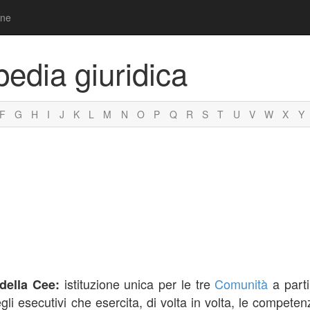
one
pedia giuridica
F
G
H
I
J
K
L
M
N
O
P
Q
R
S
T
U
V
W
X
Y
istituzione unica per le tre
Comunità
a parti
della Cee:
li esecutivi che esercita, di volta in volta, le competenz