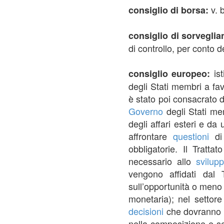
v. 
consiglio di borsa:
consiglio di sorvegli
di controllo, per conto 
is
consiglio europeo:
degli Stati membri a fav
è stato poi consacrato 
Governo
degli Stati me
degli affari esteri e d
affrontare
questioni
di 
obbligatorie. Il Tratta
necessario allo
svilup
vengono affidati dal 
sull’opportunità o meno
monetaria); nel settore
decisioni
che dovranno 
nella composizione e se