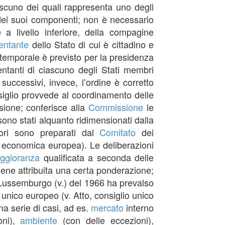
ascuno dei quali rappresenta uno degli
ei suoi componenti; non è necessario
a livello inferiore, della compagine
entante
dello Stato di cui è cittadino e
 temporale è previsto per la presidenza
ntanti di ciascuno degli Stati membri
 successivi, invece, l’ordine è corretto
onsiglio provvede al coordinamento delle
sione; conferisce alla
Commissione
le
ono stati alquanto ridimensionati dalla
vori sono preparati dal
Comitato
dei
economica europea). Le deliberazioni
ggioranza
qualificata a seconda delle
viene attribuita una certa ponderazione;
Lussemburgo (v.) del 1966 ha prevalso
o unico europeo (v. Atto, consiglio unico
na serie di casi, ad es.
mercato
interno
oni),
ambiente
(con delle eccezioni),