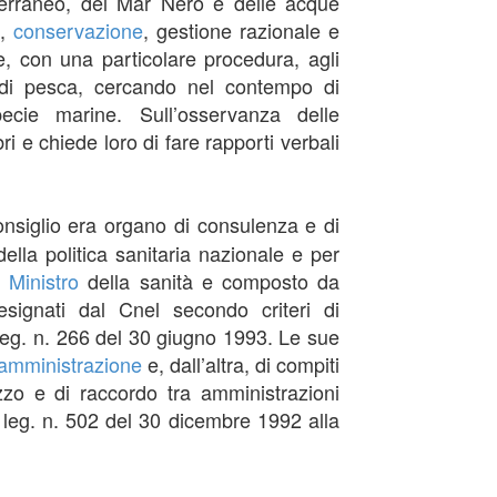
terraneo, del Mar Nero e delle acque
,
conservazione
, gestione razionale e
, con una particolare procedura, agli
 di pesca, cercando nel contempo di
cie marine. Sull’osservanza delle
ri e chiede loro di fare rapporti verbali
l consiglio era organo di consulenza e di
ella politica sanitaria nazionale e per
al
Ministro
della sanità e composto da
esignati dal Cnel secondo criteri di
 leg. n. 266 del 30 giugno 1993. Le sue
amministrazione
e, dall’altra, di compiti
rizzo e di raccordo tra amministrazioni
d. leg. n. 502 del 30 dicembre 1992 alla