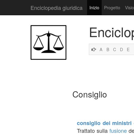
Enciclopedia giuridica
Inizio
Progetto
Visi
Enciclo
A
B
C
D
E
Consiglio
consiglio dei ministri
Trattato sulla
fusione
deg