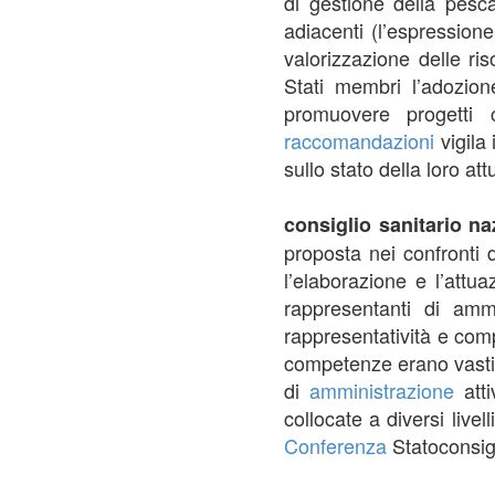
di gestione della pes
adiacenti (l’espression
valorizzazione delle r
Stati membri l’adozio
promuovere progetti 
raccomandazioni
vigila 
sullo stato della loro a
consiglio sanitario n
proposta nei confronti 
l’elaborazione e l’attu
rappresentanti di ammi
rappresentatività e comp
competenze erano vastiss
di
amministrazione
atti
collocate a diversi livell
Conferenza
Statoconsigli