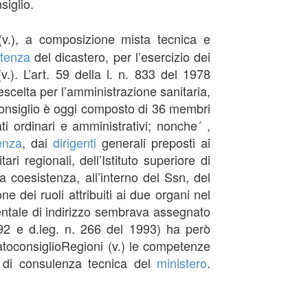
siglio.
(v.), a composizione mista tecnica e
tenza
del dicastero, per l’esercizio dei
v.). L’art. 59 della l. n. 833 del 1978
rescelta per l’amministrazione sanitaria,
 consiglio è oggi composto di 36 membri
i ordinari e amministrativi; nonche´ ,
enza
, dai
dirigenti
generali preposti ai
ari regionali, dell’Istituto superiore di
a coesistenza, all’interno del Ssn, del
ne dei ruoli attribuiti ai due organi nel
entale di indirizzo sembrava assegnato
92 e d.leg. n. 266 del 1993) ha però
toconsiglioRegioni (v.) le competenze
o di consulenza tecnica del
ministero
.