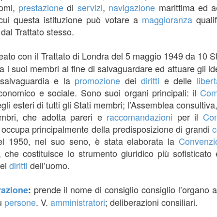
lomi,
prestazione
di
servizi
,
navigazione
marittima ed ae
 cui questa istituzione può votare a
maggioranza
qualif
 dal Trattato stesso.
eato con il Trattato di Londra del 5 maggio 1949 da 10 St
a i suoi membri al fine di salvaguardare ed attuare gli id
salvaguardia e la
promozione
dei
diritti
e delle
liber
economico e sociale. Sono suoi organi principali: il
Com
gli esteri di tutti gli Stati membri; l’Assemblea consultiv
membri, che adotta pareri e
raccomandazioni
per il
Com
si occupa principalmente della predisposizione di grandi
c
el 1950, nel suo seno, è stata elaborata la
Convenzi
 che costituisce lo strumento giuridico più sofisticato 
ei
diritti
dell’uomo.
prende il nome di consiglio consiglio l’organo 
razione
:
iù
persone
. V.
amministratori
; deliberazioni consiliari.