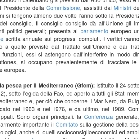
l Presidente della
Commissione
, assistiti dai
Ministri
de
oni si tengono almeno due volte l’anno sotto la Preside
del consiglio. Il consiglio consiglio dà all’Unione gli 
ti politici generali; presenta al
parlamento
europeo u
ne
scritta annuale sui progressi compiuti. I vertici vann
 a quelle previste dal Trattato sull’Unione e dai Tratta
o funzioni, essi si astengono dall’interferire in modo dire
utiones, si occupano prevalentemente di tracciare le l
ne europea.
istituito il 24 s
la pesca per il Mediterraneo (Gfcm):
2), sotto l’egida della Fao, ed aperto a tutti gli Stati me
Mediterraneo e, per ciò che concerne il Mar Nero, da Bul
ficato nel 1963 e nel 1976, e da ultimo, nel 1989. Com
ppati. Sono organi principali: la
Conferenza
generale, 
larmente importante il
Comitato
sulla gestione della pes
biologici, anche di quelli socioconsiglioeconomici ed amb