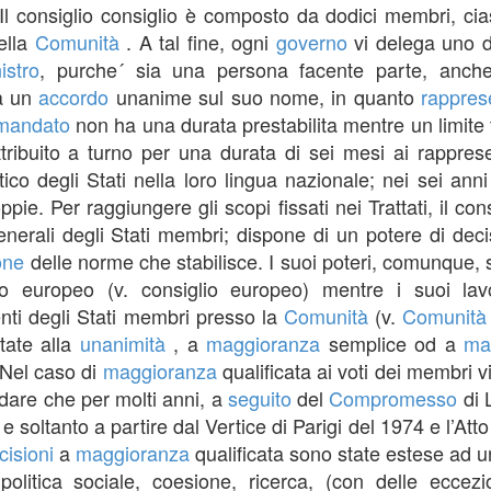
 Il consiglio consiglio è composto da dodici membri, ci
ella
Comunità
. A tal fine, ogni
governo
vi delega uno d
istro
, purche´ sia una persona facente parte, anche 
ia un
accordo
unanime sul suo nome, in quanto
rappres
mandato
non ha una durata prestabilita mentre un limite
tribuito a turno per una durata di sei mesi ai rapprese
ico degli Stati nella loro lingua nazionale; nei sei anni
oppie. Per raggiungere gli scopi fissati nei Trattati, il c
nerali degli Stati membri; dispone di un potere di deci
one
delle norme che stabilisce. I suoi poteri, comunque, s
io europeo (v. consiglio europeo) mentre i suoi la
nti degli Stati membri presso la
Comunità
(v.
Comunità
tate alla
unanimità
, a
maggioranza
semplice od a
ma
. Nel caso di
maggioranza
qualificata ai voti dei membri 
dare che per molti anni, a
seguito
del
Compromesso
di 
 e soltanto a partire dal Vertice di Parigi del 1974 e l’Att
cisioni
a
maggioranza
qualificata sono state estese ad u
politica sociale, coesione, ricerca, (con delle eccezi