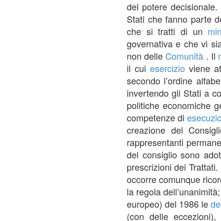
del potere decisionale.
Stati che fanno parte d
che si tratti di un
min
governativa e che vi s
non delle
Comunità
. Il
il cui
esercizio
viene at
secondo l’ordine alfabet
invertendo gli Stati a c
politiche economiche ge
competenze di
esecuzi
creazione del Consigl
rappresentanti permane
del consiglio sono adot
prescrizioni dei Trattati
occorre comunque ricor
la regola dell’unanimità;
europeo) del 1986 le
de
(con delle eccezioni), 