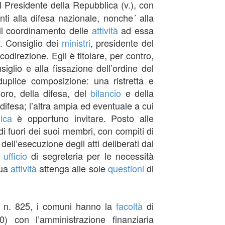
l Presidente della Repubblica (v.), con
enti alla difesa nazionale, nonche´ alla
, il coordinamento delle
attività
ad essa
. Consiglio dei
ministri
, presidente del
codirezione. Egli è titolare, per contro,
iglio e alla fissazione dell’ordine del
duplice composizione: una ristretta e
esoro, della difesa, del
bilancio
e della
ifesa; l’altra ampia ed eventuale a cui
ica
è opportuno invitare. Posto alle
i fuori dei suoi membri, con compiti di
dell’esecuzione degli atti deliberati dal
n
ufficio
di segreteria per le necessità
sua
attività
attenga alle sole
questioni
di
1, n. 825, i comuni hanno la
facoltà
di
0) con l’amministrazione finanziaria