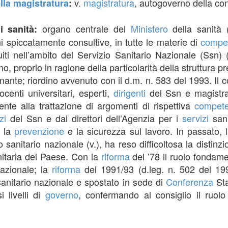
v.
magistratura
, autogoverno della con
lla magistratura
:
organo centrale del
Ministero
della sanità 
di sanità:
i spiccatamente consultive, in tutte le materie di
compe
iti nell’ambito del Servizio Sanitario Nazionale (Ssn) (
, proprio in ragione della particolarità della struttura p
nante; riordino avvenuto con il d.m. n. 583 del 1993. Il
ocenti universitari, esperti,
dirigenti
del Ssn e magistrat
amente alla trattazione di argomenti di rispettiva
compet
zi
del Ssn e dai direttori dell’Agenzia per i
servizi
sanit
r la
prevenzione
e la sicurezza sul lavoro. In passato, l
 sanitario nazionale (v.), ha reso difficoltosa la distinzio
nitaria del Paese. Con la
riforma
del ’78 il ruolo fondam
nazionale; la
riforma
del 1991/93 (d.leg. n. 502 del 19
sanitario nazionale e spostato in sede di
Conferenza
Sta
i livelli di
governo
, confermando al consiglio il ruol