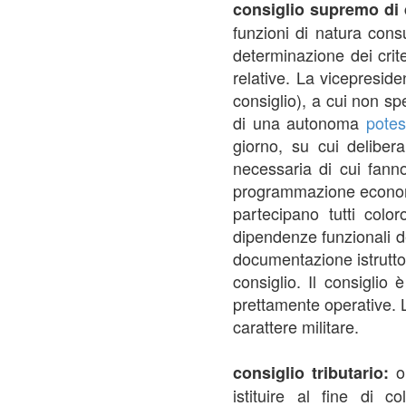
consiglio supremo di 
funzioni di natura cons
determinazione dei crite
relative. La vicepresid
consiglio), a cui non spe
di una autonoma
potes
giorno, su cui deliber
necessaria di cui fann
programmazione economica
partecipano tutti col
dipendenze funzionali de
documentazione istrutto
consiglio. Il consiglio
prettamente operative. 
carattere militare.
o
consiglio tributario:
istituire al fine di c