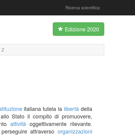
Ricerca scientifica
Edizione 2020
Z
tituzione
italiana tutela la
libertà
della
e allo Stato il compito di promuovere,
anto
attività
oggettivamente rilevante.
da perseguire attraverso
organizzazioni