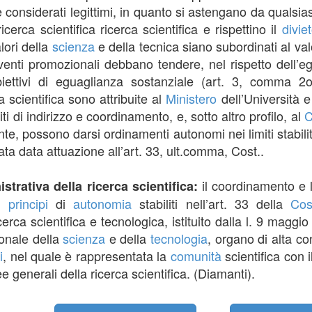
 considerati legittimi, in quanto si astengano da qualsi
cerca scientifica ricerca scientifica e rispettino il
divie
alori della
scienza
e della tecnica siano subordinati al va
rventi promozionali debbano tendere, nel rispetto dell’
biettivi di eguaglianza sostanziale (art. 3, comma 2o
a scientifica sono attribuite al
Ministero
dell’Università e
i di indirizzo e coordinamento, e, sotto altro profilo, al
C
nte, possono darsi ordinamenti autonomi nei limiti stabilit
ata data attuazione all’art. 33, ult.comma, Cost..
il coordinamento e
trativa della ricerca scientifica:
ei
principi
di
autonomia
stabiliti nell’art. 33 della
Cos
ricerca scientifica e tecnologica, istituito dalla l. 9 mag
onale della
scienza
e della
tecnologia
, organo di alta c
i
, nel quale è rappresentata la
comunità
scientifica con i
nee generali della ricerca scientifica. (Diamanti).