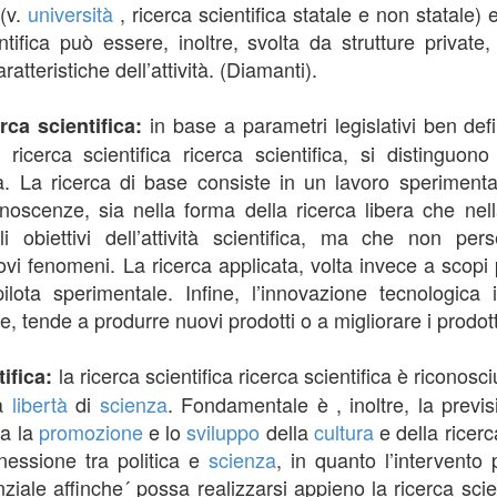
 (v.
università
, ricerca scientifica statale e non statale) 
ientifica può essere, inoltre, svolta da strutture private
atteristiche dell’attività. (Diamanti).
in base a parametri legislativi ben defin
erca scientifica:
ricerca scientifica ricerca scientifica, si distinguon
a. La ricerca di base consiste in un lavoro sperimenta
oscenze, sia nella forma della ricerca libera che nell
li obiettivi dell’attività scientifica, ma che non pe
ovi fenomeni. La ricerca applicata, volta invece a scopi
ilota sperimentale. Infine, l’innovazione tecnologica 
, tende a produrre nuovi prodotti o a migliorare i prodotti
la ricerca scientifica ricerca scientifica è riconosc
tifica:
la
libertà
di
scienza
. Fondamentale è , inoltre, la previ
ca la
promozione
e lo
sviluppo
della
cultura
e della ricerca
nessione tra politica e
scienza
, in quanto l’intervento
iale affinche´ possa realizzarsi appieno la ricerca scient