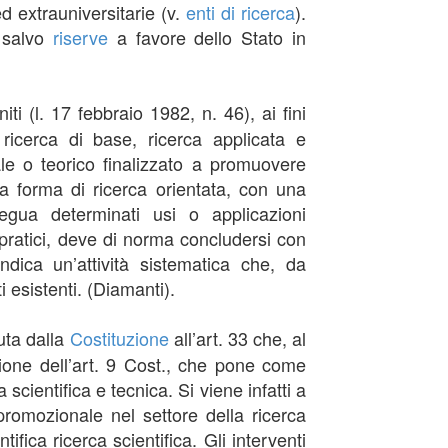
ed extrauniversitarie (v.
enti di ricerca
).
, salvo
riserve
a favore dello Stato in
iti (l. 17 febbraio 1982, n. 46), ai fini
o ricerca di base, ricerca applicata e
le o teorico finalizzato a promuovere
a forma di ricerca orientata, con una
rsegua determinati usi o applicazioni
 pratici, deve di norma concludersi con
indica un’attività sistematica che, da
 esistenti. (Diamanti).
iuta dalla
Costituzione
all’art. 33 che, al
sione dell’art. 9 Cost., che pone come
 scientifica e tecnica. Si viene infatti a
 promozionale nel settore della ricerca
ifica ricerca scientifica. Gli interventi