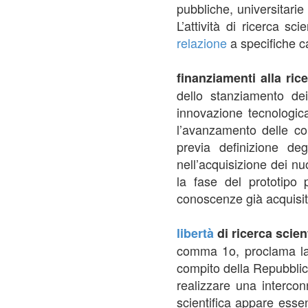
pubbliche, universitarie
L’attività di ricerca sc
relazione
a specifiche car
finanziamenti alla ric
dello stanziamento dei 
innovazione tecnologic
l’avanzamento delle con
previa definizione deg
nell’acquisizione dei nu
la fase del prototipo p
conoscenze già acquisite
libertà
di ricerca scien
comma 1o, proclama 
compito della Repubbli
realizzare una intercon
scientifica appare essenz