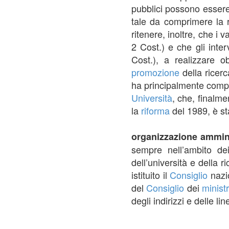
pubblici possono essere
tale da comprimere la ri
ritenere, inoltre, che i v
2 Cost.) e che gli inte
Cost.), a realizzare o
promozione
della ricerc
ha principalmente compit
Università
, che, finalme
la
riforma
del 1989, è st
organizzazione amminis
sempre nell’ambito d
dell’università e della 
istituito il
Consiglio
nazi
del
Consiglio
dei
ministr
degli indirizzi e delle li