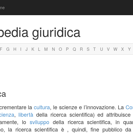
one
pedia giuridica
F
G
H
I
J
K
L
M
N
O
P
Q
R
S
T
U
V
W
X
Y
ca
incrementare la
cultura
, le scienze e l’innovazione. La
Cos
cienza
,
libertà
della ricerca scientifica) ed attribuisc
ttamente, lo
sviluppo
della ricerca scientifica, in qu
no, la ricerca scientifica è , quindi, fine pubblico 