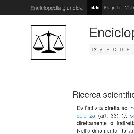
Enciclopedia giuridica
Inizio
Progetto
Visi
Enciclo
A
B
C
D
E
Ricerca scientifi
Ev l’attività diretta ad 
scienza
(art. 33) (v.
s
direttamente o indire
Nell’ordinamento italia