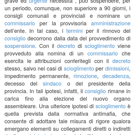
grave ed
urgente
necessità , può sospendere, per
un periodo, comunque, non superiore a 90 giorni, i
consigli comunali e provinciali e nominare un
commissario
per la provvisoria
amministrazione
dell’ente. In tal caso, i
termini
per il rinnovo del
consiglio
decorrono dalla data del provvedimento di
sospensione
. Con il
decreto
di
scioglimento
viene
provveduto alla nomina di un
commissario
che
esercita le attribuzioni conferitegli con il
decreto
stesso, salvo nei casi di
scioglimento
per
dimissioni
,
impedimento permanente,
rimozione
,
decadenza
,
decesso del
sindaco
o del presidente della
provincia. In tali ipotesi, infatti, il
consiglio
rimane in
carica fino alla elezione del nuovo organo
assembleare. Una ulteriore ipotesi di
scioglimento
è
quella prevista dalla normativa antimafia, che
consente di adottare tale misura di rigore qualora
emergano elementi su collegamenti diretti o indiretti