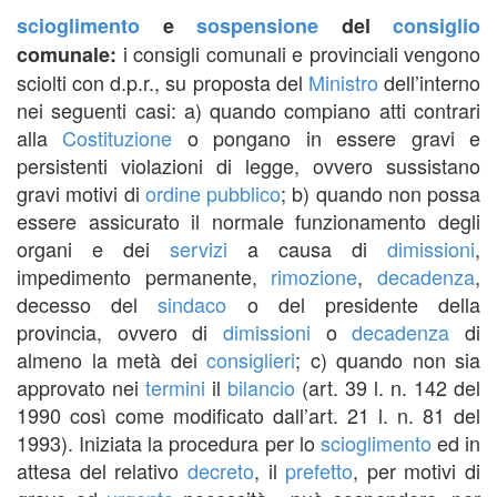
scioglimento
e
sospensione
del
consiglio
i consigli comunali e provinciali vengono
comunale:
sciolti con d.p.r., su proposta del
Ministro
dell’interno
nei seguenti casi: a) quando compiano atti contrari
alla
Costituzione
o pongano in essere gravi e
persistenti violazioni di legge, ovvero sussistano
gravi motivi di
ordine pubblico
; b) quando non possa
essere assicurato il normale funzionamento degli
organi e dei
servizi
a causa di
dimissioni
,
impedimento permanente,
rimozione
,
decadenza
,
decesso del
sindaco
o del presidente della
provincia, ovvero di
dimissioni
o
decadenza
di
almeno la metà dei
consiglieri
; c) quando non sia
approvato nei
termini
il
bilancio
(art. 39 l. n. 142 del
1990 così come modificato dall’art. 21 l. n. 81 del
1993). Iniziata la procedura per lo
scioglimento
ed in
attesa del relativo
decreto
, il
prefetto
, per motivi di