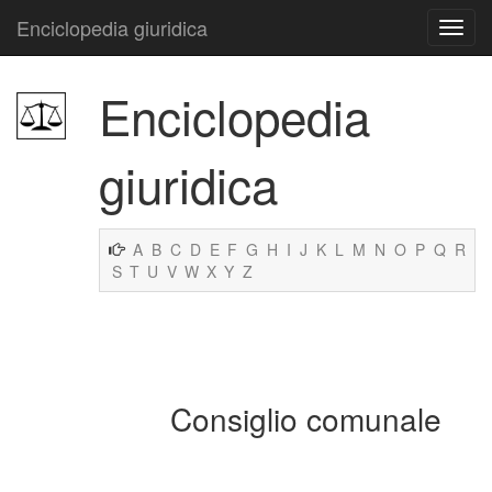
Enciclopedia giuridica
Enciclopedia
giuridica
A
B
C
D
E
F
G
H
I
J
K
L
M
N
O
P
Q
R
S
T
U
V
W
X
Y
Z
Consiglio comunale