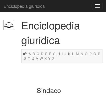
Enciclopedia giuridica
Enciclopedia
giuridica
A
B
C
D
E
F
G
H
I
J
K
L
M
N
O
P
Q
R
S
T
U
V
W
X
Y
Z
Sindaco