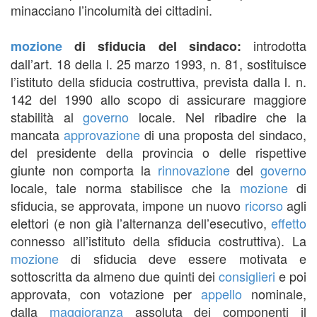
minacciano l’incolumità dei cittadini.
introdotta
mozione
di sfiducia del sindaco:
dall’art. 18 della l. 25 marzo 1993, n. 81, sostituisce
l’istituto della sfiducia costruttiva, prevista dalla l. n.
142 del 1990 allo scopo di assicurare maggiore
stabilità al
governo
locale. Nel ribadire che la
mancata
approvazione
di una proposta del sindaco,
del presidente della provincia o delle rispettive
giunte non comporta la
rinnovazione
del
governo
locale, tale norma stabilisce che la
mozione
di
sfiducia, se approvata, impone un nuovo
ricorso
agli
elettori (e non già l’alternanza dell’esecutivo,
effetto
connesso all’istituto della sfiducia costruttiva). La
mozione
di sfiducia deve essere motivata e
sottoscritta da almeno due quinti dei
consiglieri
e poi
approvata, con votazione per
appello
nominale,
dalla
maggioranza
assoluta dei componenti il