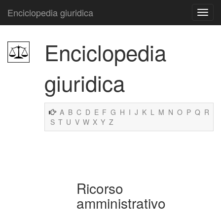
Enciclopedia giuridica
Enciclopedia
giuridica
A
B
C
D
E
F
G
H
I
J
K
L
M
N
O
P
Q
R
S
T
U
V
W
X
Y
Z
Ricorso
amministrativo