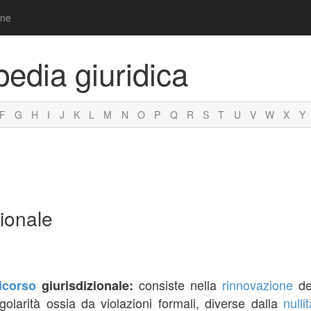
one
pedia giuridica
F
G
H
I
J
K
L
M
N
O
P
Q
R
S
T
U
V
W
X
Y
zionale
consiste nella
rinnovazione
d
icorso
giurisdizionale:
regolarità ossia da violazioni formali, diverse dalla
nulli