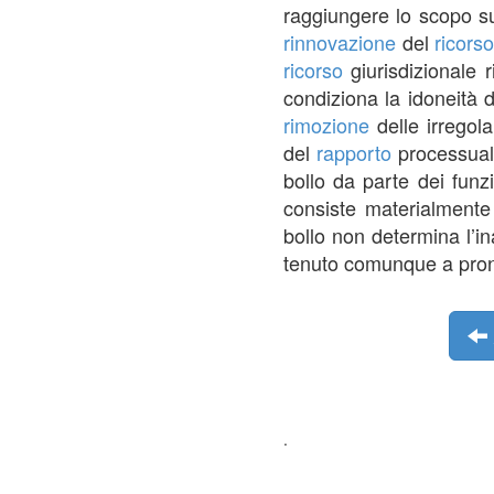
raggiungere lo scopo su
rinnovazione
del
ricors
ricorso
giurisdizionale 
condiziona la idoneità 
rimozione
delle irregol
del
rapporto
processuale
bollo da parte dei funz
consiste materialment
bollo non determina l’i
tenuto comunque a pron
.