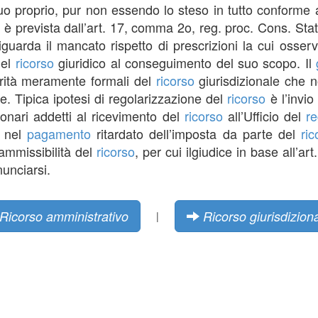
o proprio, pur non essendo lo steso in tutto conforme al
o
è prevista dall’art. 17, comma 2o, reg. proc. Cons. Stato
riguarda il mancato rispetto di prescrizioni la cui oss
del
ricorso
giuridico al conseguimento del suo scopo. Il
arità meramente formali del
ricorso
giurisdizionale che n
. Tipica ipotesi di regolarizzazione del
ricorso
è l’invio
ionari addetti al ricevimento del
ricorso
all’Ufficio del
re
e nel
pagamento
ritardato dell’imposta da parte del
ric
nammissibilità del
ricorso
, per cui ilgiudice in base all’a
unciarsi.
Ricorso amministrativo
Ricorso giurisdizion
|