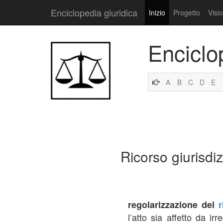
Enciclopedia giuridica
Inizio
Progetto
Visi
Enciclo
A
B
C
D
E
Ricorso giurisdi
regolarizzazione del
r
l’atto sia affetto da ir