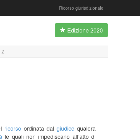
Ricorso giurisdizionale
Edizione 2020
Z
el
ricorso
ordinata dal
giudice
qualora
tà
le quali non impediscano all’atto di