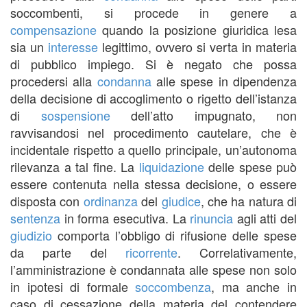
soccombenti, si procede in genere a
compensazione
quando la posizione giuridica lesa
sia un
interesse
legittimo, ovvero si verta in materia
di pubblico impiego. Si è negato che possa
procedersi alla
condanna
alle spese in dipendenza
della decisione di accoglimento o rigetto dell’istanza
di
sospensione
dell’atto impugnato, non
ravvisandosi nel procedimento cautelare, che è
incidentale rispetto a quello principale, un’autonoma
rilevanza a tal fine. La
liquidazione
delle spese può
essere contenuta nella stessa decisione, o essere
disposta con
ordinanza
del
giudice
, che ha natura di
sentenza
in forma esecutiva. La
rinuncia
agli atti del
giudizio
comporta l’obbligo di rifusione delle spese
da parte del
ricorrente
. Correlativamente,
l’amministrazione è condannata alle spese non solo
in ipotesi di formale
soccombenza
, ma anche in
caso di cessazione della materia del contendere