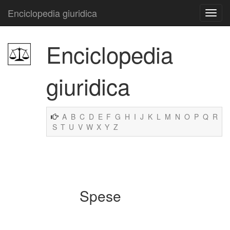
Enciclopedia giuridica
Enciclopedia
giuridica
A
B
C
D
E
F
G
H
I
J
K
L
M
N
O
P
Q
R
S
T
U
V
W
X
Y
Z
Spese