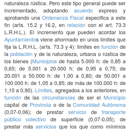
naturaleza rústica. Pero este tipo general puede ser
incrementado, adoptando
acuerdo
expreso y
aprobando una
Ordenanza
Fiscal
especifica a este
fin (arts. 15.2 y 16.2, en
relación
con el art. 73.3
L.R.H.L.). El incremento que pueden acordar los
Ayuntamiento
s viene ahormado en unos limites que
fija la L.R.H.L. (arts. 73.3 y 4): limites en
función
de
la
población
y de la naturaleza, urbana o rústica de
los bienes (
Municipios
de hasta 5.000 h: de 0,85 a
0,65; de 5.001 a 20.000 h: de 0,95 a 0,75; de
20.001 a 50.000 h: de 1,00 a 0,80; de 50.001 a
100.000 h: de 1,05 a 0,85; de más de 100.000 h: de
1,10 a 0,90).
Límites
, agregados a los anteriores, en
función
de las
circunstancias
de ser el
Municipio
capital de
Provincia
o de la
Comunidad Autónoma
(0,07-0,06); de prestar
servicio
de
transporte
público
colectivo
de superficie (0,07-0,05); de
prestar más
servicios
que los que como mínimos