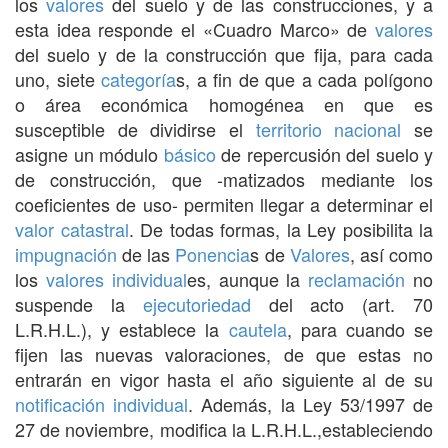
los
valores
del suelo y de las construcciones, y a
esta idea responde el «Cuadro Marco» de
valores
del suelo y de la construcción que fija, para cada
uno, siete
categoría
s, a fin de que a cada polígono
o área económica homogénea en que es
susceptible de dividirse el
territorio
nacional
se
asigne un módulo
básico
de repercusión del suelo y
de construcción, que -matizados mediante los
coeficientes de uso- permiten llegar a determinar el
valor catastral
. De todas formas, la Ley posibilita la
impugnación
de las
Ponencia
s de
Valores
, así como
los
valores
individual
es, aunque la
reclamación
no
suspende la
ejecutoriedad
del acto (art. 70
L.R.H.L.), y establece la
cautela
, para cuando se
fijen las nuevas valoraciones, de que estas no
entrarán en vigor hasta el año siguiente al de su
notificación
individual
. Además, la Ley 53/1997 de
27 de noviembre, modifica la L.R.H.L.,estableciendo