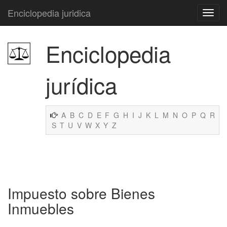
Enciclopedia juridica
Enciclopedia
jurídica
A
B
C
D
E
F
G
H
I
J
K
L
M
N
O
P
Q
R
S
T
U
V
W
X
Y
Z
Impuesto sobre Bienes
Inmuebles