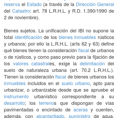
reserva
el
Estado
(a través de la
Dirección General
del
Catastro
: art. 78 L.R.H.L. y R.D. 1.390/1990 de
2 de noviembre).
Bienes sujetos. La unificación del IBI no supone la
total
identificación
de los
bienes inmuebles
rústicos
y urbanos; por ello la L.R.H.L. (arts 62 y 63) define
qué bienes tienen la consideración
fiscal
de urbanos
o de rústicos, y como paso previo para la fijación de
los
valores
catastral
es, exige la
delimitación
del
suelo de naturaleza urbana (art. 70.2 L.R.H.L.).
Tienen la consideración
fiscal
de bienes urbanos los
inmuebles
incluidos en el
suelo urbano
, apto para
urbanizar, o urbanizable desde que se apruebe el
instrumento
urbanístico correspondiente a su
desarrollo
; los
terreno
s que dispongan de vías
pavimentadas o encintado de
aceras
y cuenten,
además, con
alcantarillado
,
suministro
de agua,