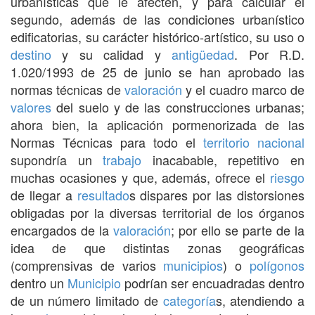
urbanísticas que le afecten, y para calcular el
segundo, además de las condiciones urbanístico
edificatorias, su carácter histórico-artístico, su uso o
destino
y su calidad y
antigüedad
. Por R.D.
1.020/1993 de 25 de junio se han aprobado las
normas técnicas de
valoración
y el cuadro marco de
valores
del suelo y de las construcciones urbanas;
ahora bien, la aplicación pormenorizada de las
Normas Técnicas para todo el
territorio
nacional
supondría un
trabajo
inacabable, repetitivo en
muchas ocasiones y que, además, ofrece el
riesgo
de llegar a
resultado
s dispares por las distorsiones
obligadas por la diversas territorial de los órganos
encargados de la
valoración
; por ello se parte de la
idea de que distintas zonas geográficas
(comprensivas de varios
municipios
) o
polígonos
dentro un
Municipio
podrían ser encuadradas dentro
de un número limitado de
categoría
s, atendiendo a