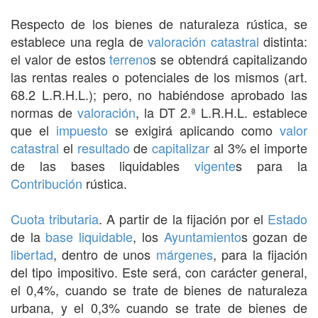
Respecto de los bienes de naturaleza rústica, se
establece una regla de
valoración
catastral
distinta:
el valor de estos
terreno
s se obtendrá capitalizando
las rentas reales o potenciales de los mismos (art.
68.2 L.R.H.L.); pero, no habiéndose aprobado las
normas de
valoración
, la DT 2.ª L.R.H.L. establece
que el
impuesto
se exigirá aplicando como
valor
catastral
el
resultado
de
capitalizar
al 3% el importe
de las bases liquidables
vigente
s para la
Contribución
rústica.
Cuota tributaria
. A partir de la fijación por el
Estado
de la
base liquidable
, los
Ayuntamiento
s gozan de
libertad
, dentro de unos
márgenes
, para la fijación
del tipo impositivo. Este será, con carácter general,
el 0,4%, cuando se trate de bienes de naturaleza
urbana, y el 0,3% cuando se trate de bienes de