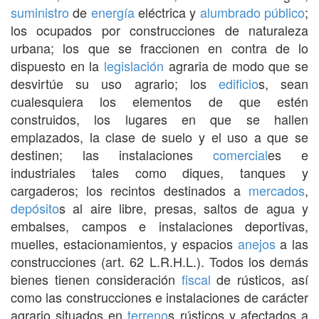
suministro
de
energía
eléctrica y
alumbrado público
;
los ocupados por construcciones de naturaleza
urbana; los que se fraccionen en contra de lo
dispuesto en la
legislación
agraria de modo que se
desvirtúe su uso agrario; los
edificio
s, sean
cualesquiera los elementos de que estén
construidos, los lugares en que se hallen
emplazados, la clase de suelo y el uso a que se
destinen; las instalaciones
comercial
es e
industriales tales como diques, tanques y
cargaderos; los recintos destinados a
mercados
,
depósito
s al aire libre, presas, saltos de agua y
embalses, campos e instalaciones deportivas,
muelles, estacionamientos, y espacios
anejos
a las
construcciones (art. 62 L.R.H.L.). Todos los demás
bienes tienen consideración
fiscal
de rústicos, así
como las construcciones e instalaciones de carácter
agrario situados en
terreno
s rústicos y afectados a