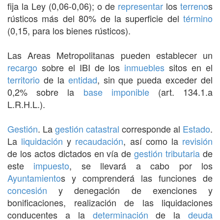
fija la Ley (0,06-0,06); o de
representar
los
terreno
s
rústicos más del 80% de la superficie del
término
(0,15, para los bienes rústicos).
Las Areas Metropolitanas pueden establecer un
recargo
sobre el IBI de los
inmuebles
sitos en el
territorio
de la
entidad
, sin que pueda exceder del
0,2% sobre la
base imponible
(art. 134.1.a
L.R.H.L.).
Gestión
. La
gestión
catastral
corresponde al
Estado
.
La
liquidación
y
recaudación
, así como la
revisión
de los actos dictados en vía de
gestión tributaria
de
este
impuesto
, se llevará a cabo por los
Ayuntamiento
s y comprenderá las funciones de
concesión
y denegación de exenciones y
bonificaciones, realización de las liquidaciones
conducentes a la
determinación
de la
deuda