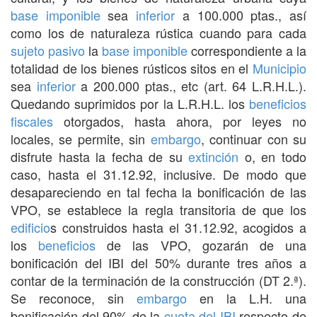
base imponible
sea
inferior
a 100.000 ptas., así
como los de naturaleza rústica cuando para cada
sujeto pasivo
la
base imponible
correspondiente a la
totalidad de los bienes rústicos sitos en el
Municipio
sea
inferior
a 200.000 ptas., etc (art. 64 L.R.H.L.).
Quedando suprimidos por la L.R.H.L. los
beneficios
fiscales
otorgados, hasta ahora, por leyes no
locales, se permite, sin
embargo
, continuar con su
disfrute hasta la fecha de su
extinción
o, en todo
caso, hasta el 31.12.92, inclusive. De modo que
desapareciendo en tal fecha la bonificación de las
VPO, se establece la regla transitoria de que los
edificio
s construidos hasta el 31.12.92, acogidos a
los
beneficios
de las VPO, gozarán de una
bonificación del IBI del 50% durante tres años a
contar de la terminación de la construcción (DT 2.ª).
Se reconoce, sin
embargo
en la L.H. una
bonificación del 90% de la
cuota del IBI
respecto de