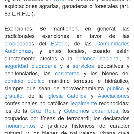
explotaciones agrarias, ganaderas o forestales (art.
63 L.R.H.L.).
Exenciones. Se mantienen, en general, las
tradicionales exenciones en favor de las
propiedad
es del
Estado
, de las
Comunidades
Autónomas
, y entes locales, cuando estén
directamente afectos a la
defensa nacional
, la
seguridad ciudadana
y a
servicios
educativos y
penitenciarios, las
carreteras
y los bienes del
dominio público
marítimo terrestre e hidráulico,
siempre que sean de aprovechamiento
público
y
gratuito
: de la
Iglesia Católica
y
Asociaciones
confesionales no católicas
legalmente
reconocidas;
los de la
Cruz Roja
y
Gobierno
s
extranjeros
; los
ocupados por líneas de ferrocarril; los declarados
monumentos
o jardines históricos de carácter
cultural, y los bienes de naturaleza urbana cuya