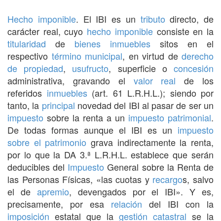
Hecho imponible
. El IBI es un
tributo
directo, de
carácter real, cuyo
hecho imponible
consiste en la
titularidad
de
bienes inmuebles
sitos en el
respectivo
término municipal
, en virtud de
derecho
de propiedad
,
usufructo
, superficie o
concesión
administrativa, gravando el
valor real
de los
referidos
inmuebles
(art. 61 L.R.H.L.); siendo por
tanto, la
principal
novedad del IBI al pasar de ser un
impuesto
sobre la renta a un
impuesto
patrimonial
.
De todas formas aunque el IBI es un
impuesto
sobre el patrimonio
grava indirectamente la renta,
por lo que la DA 3.ª L.R.H.L. establece que serán
deducibles del
Impuesto
General sobre la Renta de
las Personas Físicas, «las cuotas y
recargo
s, salvo
el de
apremio
, devengados por el IBI». Y es,
precisamente, por esa
relación
del IBI con la
imposición
estatal que la
gestión
catastral
se la