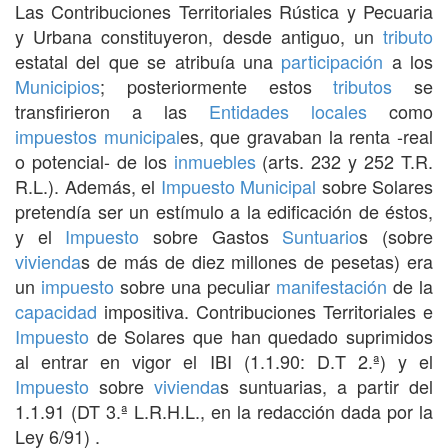
Las Contribuciones Territoriales Rústica y Pecuaria
y Urbana constituyeron, desde antiguo, un
tributo
estatal del que se atribuía una
participación
a los
Municipios
; posteriormente estos
tributos
se
transfirieron a las
Entidades locales
como
impuestos
municipal
es, que gravaban la renta -real
o potencial- de los
inmuebles
(arts. 232 y 252 T.R.
R.L.). Además, el
Impuesto
Municipal
sobre Solares
pretendía ser un estímulo a la edificación de éstos,
y el
Impuesto
sobre Gastos
Suntuario
s (sobre
vivienda
s de más de diez millones de pesetas) era
un
impuesto
sobre una peculiar
manifestación
de la
capacidad
impositiva. Contribuciones Territoriales e
Impuesto
de Solares que han quedado suprimidos
al entrar en vigor el IBI (1.1.90: D.T 2.ª) y el
Impuesto
sobre
vivienda
s suntuarias, a partir del
1.1.91 (DT 3.ª L.R.H.L., en la redacción dada por la
Ley 6/91) .