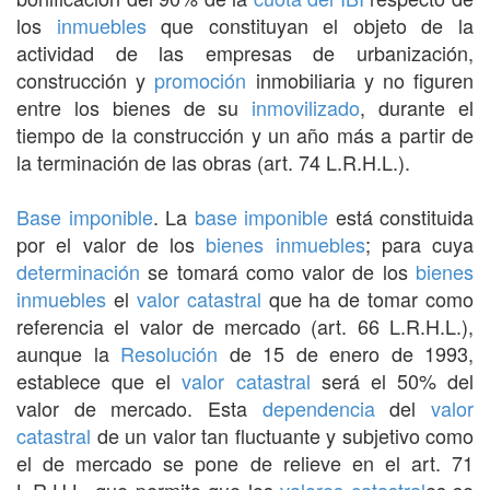
los
inmuebles
que constituyan el objeto de la
actividad de las empresas de urbanización,
construcción y
promoción
inmobiliaria y no figuren
entre los bienes de su
inmovilizado
, durante el
tiempo de la construcción y un año más a partir de
la terminación de las obras (art. 74 L.R.H.L.).
Base imponible
. La
base imponible
está constituida
por el valor de los
bienes inmuebles
; para cuya
determinación
se tomará como valor de los
bienes
inmuebles
el
valor catastral
que ha de tomar como
referencia el valor de mercado (art. 66 L.R.H.L.),
aunque la
Resolución
de 15 de enero de 1993,
establece que el
valor catastral
será el 50% del
valor de mercado. Esta
dependencia
del
valor
catastral
de un valor tan fluctuante y subjetivo como
el de mercado se pone de relieve en el art. 71
L.R.H.L. que permite que los
valores
catastral
es se