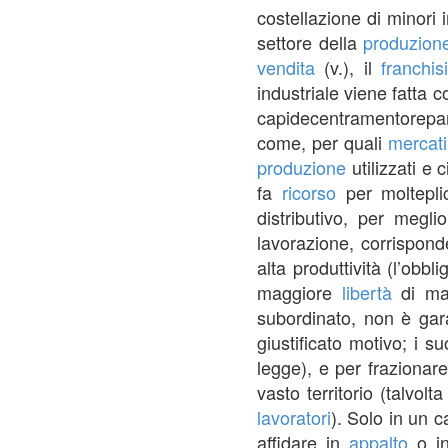
costellazione di minori 
settore della
produzion
vendita
(v.), il
franchis
industriale viene fatta 
capidecentramentorepar
come, per quali
mercati
produzione
utilizzati e
fa
ricorso
per molteplic
distributivo, per megli
lavorazione, corrispon
alta produttività (l’obb
maggiore
libertà
di man
subordinato, non è gara
giustificato motivo; i 
legge), e per frazionare
vasto territorio (talvolt
lavoratori
). Solo in un c
affidare in
appalto
o i