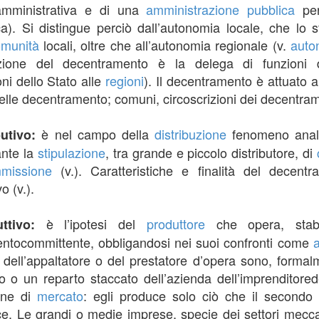
 amministrativa e di una
amministrazione pubblica
per
a). Si distingue perciò dall’autonomia locale, che lo 
munità
locali, oltre che all’autonomia regionale (v.
auto
tazione del decentramento è la delega di funzioni
ni dello Stato alle
regioni
). Il decentramento è attuato a
delle decentramento; comuni, circoscrizioni dei decentra
è nel campo della
distribuzione
fenomeno analo
butivo:
ante la
stipulazione
, tra grande e piccolo distributore, di
missione
(v.). Caratteristiche e finalità del decen
o (v.).
è l’ipotesi del
produttore
che opera, stabi
uttivo:
ntocommittente, obbligandosi nei suoi confronti come
a
rio dell’appaltatore o del prestatore d’opera sono, forma
 o un reparto staccato dell’azienda dell’imprenditore
one di
mercato
: egli produce solo ciò che il secondo
sce. Le grandi o medie imprese, specie dei settori mecca