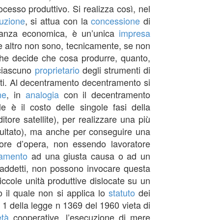
cesso produttivo. Si realizza così, nel
buzione
, si attua con la
concessione
di
stanza economica, è un’unica
impresa
che altro non sono, tecnicamente, se non
 che decide che cosa produrre, quanto,
 ciascuno
proprietario
degli strumenti di
enti. Al decentramento decentramento si
ne
, in
analogia
con il decentramento
le è il costo delle singole fasi della
itore satellite), per realizzare una più
sultato), ma anche per conseguire una
atore d’opera, non essendo lavoratore
iamento
ad una giusta causa o ad un
ue addetti, non possono invocare questa
iccole unità produttive dislocate su un
tto il quale non si applica lo
statuto
dei
. 1 della legge n 1369 del 1960 vieta di
età
cooperative, l’esecuzione di mere