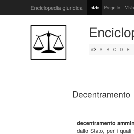
Enciclopedia giuridica
Inizio
Progetto
Visi
Enciclo
A
B
C
D
E
Decentramento
decentramento ammini
dallo Stato, per i qual