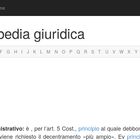
one
pedia giuridica
F
G
H
I
J
K
L
M
N
O
P
Q
R
S
T
U
V
W
X
Y
è , per l’art. 5 Cost.,
principio
al quale debbon
strativo:
i viene richiesto il decentramento «più ampio». Ev
princ