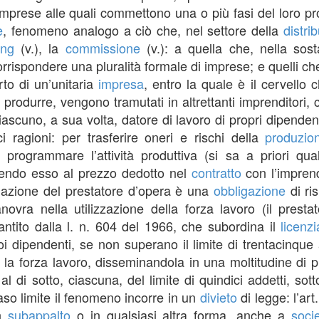
imprese alle quali commettono una o più fasi del loro pro
e
, fenomeno analogo a ciò che, nel settore della
distri
ing
(v.), la
commissione
(v.): a quella che, nella so
corrispondere una pluralità formale di imprese; e quelli 
to di un’unitaria
impresa
, entro la quale è il cervello
produrre, vengono tramutati in altrettanti imprenditori,
 ciascuno, a sua volta, datore di lavoro di propri dipend
i ragioni: per trasferire oneri e rischi della
produzio
o programmare l’attività produttiva (si sa a priori qua
dendo esso al prezzo dedotto nel
contratto
con l’imprend
ligazione del prestatore d’opera è una
obbligazione
di ri
ovra nella utilizzazione della forza lavoro (il prest
ntito dalla l. n. 604 del 1966, che subordina il
licenz
suoi dipendenti, se non superano il limite di trentacinq
 la forza lavoro, disseminandola in una moltitudine di p
a al di sotto, ciascuna, del limite di quindici addetti, so
aso limite il fenomeno incorre in un
divieto
di legge: l’art
n
subappalto
o in qualsiasi altra forma, anche a
soci