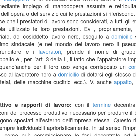
mediante impiego di manodopera assunta e retribuita d
ell’opera o del servizio cui le prestazioni si riferiscono
e che i prestatori di lavoro sono considerati, a tutti gli e
a utilizzato le loro prestazioni. Ev , propriamente, l
triale, del cosiddetto lavoro nero, eseguito a
domicilio
s
inimo sindacale (e nel mondo del lavoro nero il pseud
mprenditore e i
lavoratori
, prende il nome di gruppis
to è , per l’art. 3 della l., il fatto che l’appaltatore i
e, quand’anche per il loro uso venga corrisposto un
co
esso al lavoratore nero a
domicilio
di dotarsi egli stesso 
elai, delle macchine cucitrici ecc.). V. anche
appalto
,
con il
termine
decentra
tivo e rapporti di lavoro:
i del processo produttivo necessario per produrre il bene
gono spostati all’esterno dell’impresa stessa. Questo r
empre individuabili aprioristicamente. In tal senso l’imp
, come può commissionare le fasi decentrate ad i