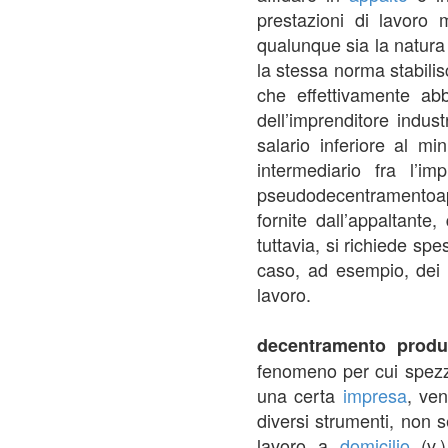
prestazioni di lavoro 
qualunque sia la natura d
la stessa norma stabilisc
che effettivamente abbi
dell’imprenditore indus
salario inferiore al m
intermediario fra l’i
pseudodecentramentoappal
fornite dall’appaltant
tuttavia, si richiede sp
caso, ad esempio, dei t
lavoro.
decentramento produt
fenomeno per cui spezzon
una certa
impresa
, ven
diversi strumenti, non s
lavoro a
domicilio
(v.)