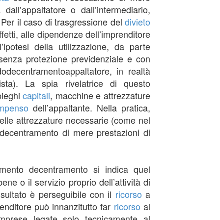
all’appaltatore o dall’intermediario,
. Per il caso di trasgressione del
divieto
ffetti, alle dipendenze dell’imprenditore
’ipotesi della utilizzazione, da parte
enza protezione previdenziale e con
odecentramentoappaltatore, in realtà
ta). La spia rivelatrice di questo
mpieghi
capitali
, macchine e attrezzature
mpenso
dell’appaltante. Nella pratica,
delle attrezzature necessarie (come nel
 decentramento di mere prestazioni di
mento decentramento si indica quel
 o il servizio proprio dell’attività di
isultato è perseguibile con il
ricorso
a
renditore può innanzitutto far
ricorso
al
mprese legate solo tecnicamente al