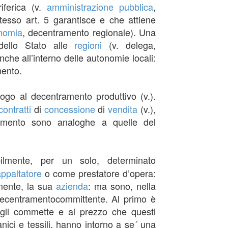
iferica (v.
amministrazione pubblica
,
stesso art. 5 garantisce e che attiene
nomia
, decentramento regionale). Una
 dello Stato alle
regioni
(v. delega,
nche all’interno delle autonomie locali:
mento.
go al decentramento produttivo (v.).
contratti
di
concessione
di
vendita
(v.),
tramento sono analoghe a quelle del
lmente, per un solo, determinato
ppaltatore
o come prestatore d’opera:
lmente, la sua
azienda
: ma sono, nella
decentramentocommittente. Al primo è
 gli commette e al prezzo che questi
nici e tessili, hanno intorno a se´ una