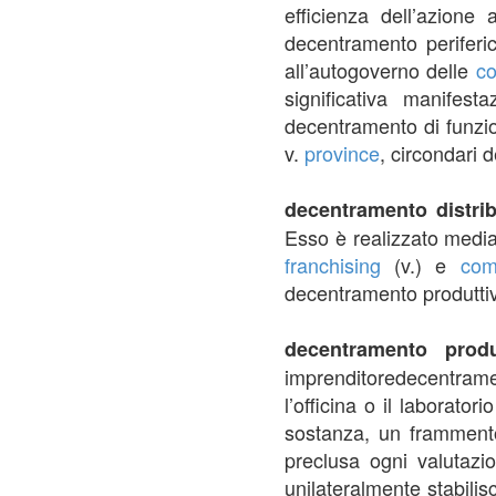
efficienza dell’azione
decentramento periferic
all’autogoverno delle
co
significativa manifes
decentramento di funzio
v.
province
, circondari 
decentramento distri
Esso è realizzato medi
franchising
(v.) e
com
decentramento produttiv
decentramento prod
imprenditoredecentrame
l’officina o il laborato
sostanza, un frammento
preclusa ogni valutazi
unilateralmente stabili