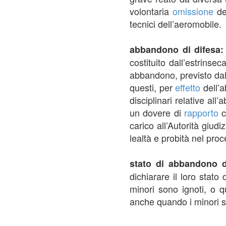
volontaria
omissione
del
tecnici dell’aeromobile.
abbandono di difesa
costituito dall’estrinsec
abbandono, previsto dall
questi, per
effetto
dell’a
disciplinari relative a
un dovere di
rapporto
c
carico all’Autorità giudiz
lealtà e probità nel pro
stato di abbandono 
dichiarare il loro stato
minori sono ignoti, o q
anche quando i minori s