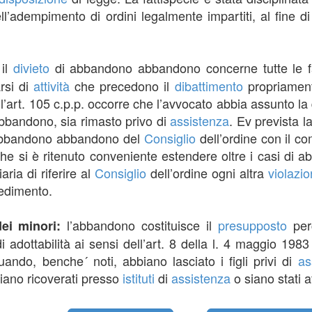
l’adempimento di ordini legalmente impartiti, al fine d
il
divieto
di abbandono abbandono concerne tutte le f
:
arsi di
attività
che precedono il
dibattimento
propriament
’art. 105 c.p.p. occorre che l’avvocato abbia assunto la 
bbandono, sia rimasto privo di
assistenza
. Ev prevista l
ll’abbandono abbandono del
Consiglio
dell’ordine con il co
he si è ritenuto conveniente estendere oltre i casi di
iaria di riferire al
Consiglio
dell’ordine ogni altra
violazi
cedimento.
l’abbandono costituisce il
presupposto
per
dei minori:
 di adottabilità ai sensi dell’art. 8 della l. 4 maggio 19
uando, benche´ noti, abbiano lasciato i figli privi di
as
iano ricoverati presso
istituti
di
assistenza
o siano stati a