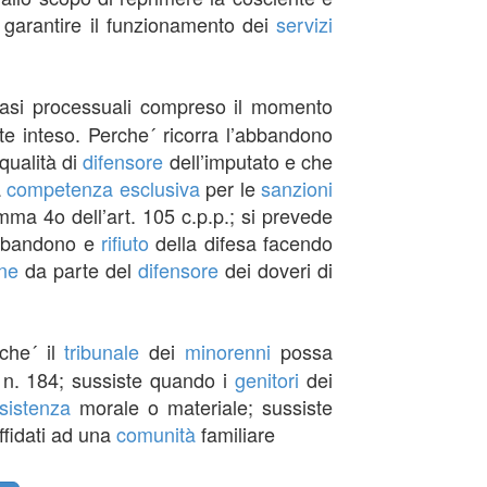
i garantire il funzionamento dei
servizi
asi processuali compreso il momento
e inteso. Perche´ ricorra l’abbandono
qualità di
difensore
dell’imputato e che
a
competenza
esclusiva
per le
sanzioni
mma 4o dell’art. 105 c.p.p.; si prevede
 abbandono e
rifiuto
della difesa facendo
one
da parte del
difensore
dei doveri di
che´ il
tribunale
dei
minorenni
possa
83 n. 184; sussiste quando i
genitori
dei
sistenza
morale o materiale; sussiste
ffidati ad una
comunità
familiare