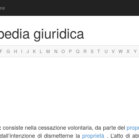
one
pedia giuridica
F
G
H
I
J
K
L
M
N
O
P
Q
R
S
T
U
V
W
X
Y
consiste nella cessazione volontaria, da parte del
propr
:
all’intenzione di dismetterne la
proprietà
. L’atto di 