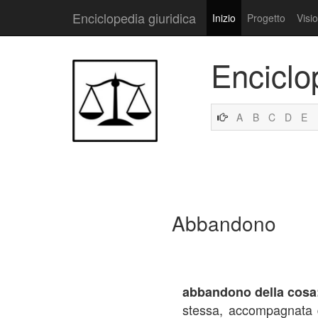
Enciclopedia giuridica
Inizio
Progetto
Visi
Enciclo
A
B
C
D
E
Abbandono
abbandono della cosa
stessa, accompagnata d