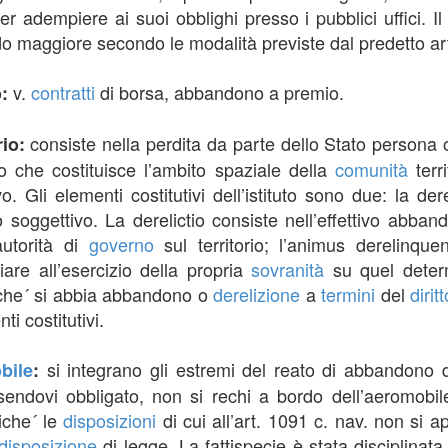
per adempiere ai suoi obblighi presso i pubblici uffici.
o maggiore secondo le modalità previste dal predetto art
v.
contratti
di borsa, abbandono a premio.
o:
consiste nella perdita da parte dello Stato persona
rio:
io che costituisce l’ambito spaziale della
comunità
terri
ivo. Gli elementi costitutivi dell’istituto sono due: la de
soggettivo. La derelictio consiste nell’effettivo abbando
’autorità di
governo
sul territorio; l’animus derelinquen
iare all’esercizio della propria
sovranità
su quel determ
che´ si abbia abbandono o
derelizione
a
termini
del
diritt
i costitutivi.
si integrano gli estremi del reato di abbandono 
bile
:
sendovi obbligato, non si rechi a bordo dell’aeromobil
iche´ le
disposizioni
di cui all’art. 1091 c. nav. non si a
disposizione
di legge. La fattispecie è stata disciplinat