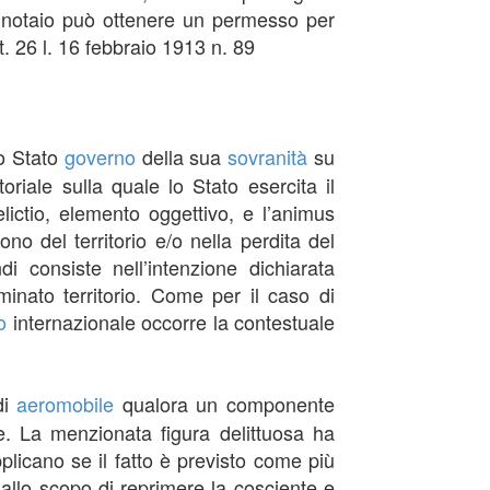
 Il notaio può ottenere un permesso per
. 26 l. 16 febbraio 1913 n. 89
 o Stato
governo
della sua
sovranità
su
toriale sulla quale lo Stato esercita il
relictio, elemento oggettivo, e l’animus
no del territorio e/o nella perdita del
di consiste nell’intenzione dichiarata
inato territorio. Come per il caso di
o
internazionale occorre la contestuale
di
aeromobile
qualora un componente
e. La menzionata figura delittuosa ha
pplicano se il fatto è previsto come più
a allo scopo di reprimere la cosciente e