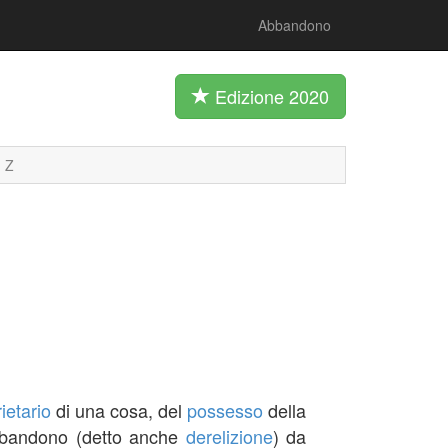
Abbandono
Edizione 2020
Z
ietario
di una cosa, del
possesso
della
abbandono (detto anche
derelizione
) da