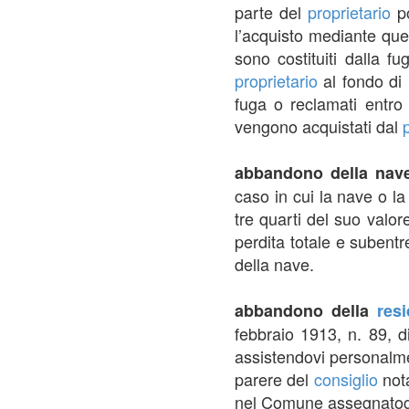
parte del
proprietario
po
l’acquisto mediante qu
sono costituiti dalla fu
proprietario
al fondo di 
fuga o reclamati entro
vengono acquistati dal
abbandono della nav
caso in cui la nave o l
tre quarti del suo valor
perdita totale e subentr
della nave.
abbandono della
res
febbraio 1913, n. 89, d
assistendovi personalmen
parere del
consiglio
nota
nel Comune assegnatogli 