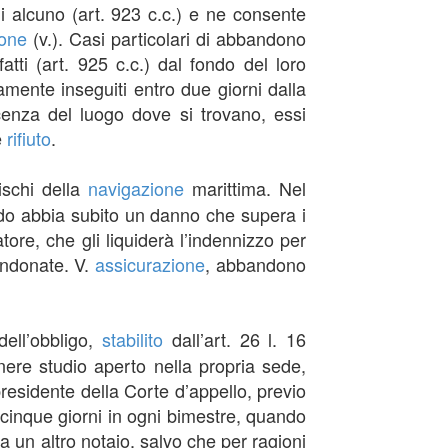
i alcuno (art. 923 c.c.) e ne consente
one
(v.). Casi particolari di abbandono
tti (art. 925 c.c.) dal fondo del loro
amente inseguiti entro due giorni dalla
nza del luogo dove si trovano, essi
e
rifiuto
.
ischi della
navigazione
marittima. Nel
do abbia subito un danno che supera i
tore, che gli liquiderà l’indennizzo per
andonate. V.
assicurazione
, abbandono
dell’obbligo,
stabilito
dall’art. 26 l. 16
ere studio aperto nella propria sede,
presidente della Corte d’appello, previo
 cinque giorni in ogni bimestre, quando
a un altro notaio, salvo che per ragioni