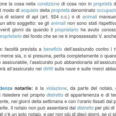
ne la cosa nella
condizione
di cosa non in
proprietà
d
el modo di
acquisto
della
proprietà
denominato
occupazi
ga di sciami di api (art. 924 c.c.) o di
animali
mansuefa
un altro soggetto: se gli
animali
non sono stati rispettiv
 venti giorni da quando il
proprietario
ha avuto conosce
proprietario
del fondo che se ne è impossessato V. anch
facoltà prevista a
beneficio
dell’assicurato contro i r
e:
a merce sia, o si presuma, perita completamente o quan
e assicurabile, l’assicurato può abbandonarla all’assicura
erà all’assicurato nei
diritti
sulla nave e sulle merci abb
è la
violazione
, da parte del notaio, 
idenza
notarile:
i risiedere nel proprio
distretto
di appartenenza e di ten
te, nei giorni della settimana e con l’orario fissati dal 
rile. Il notaio non può assentarsi dal
distretto
per più di
c’è un solo notaio, e per non più di dieci giorni, se ci si