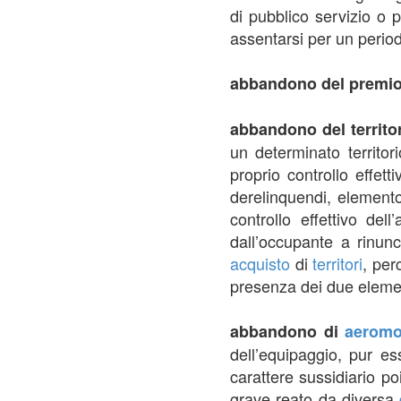
di pubblico servizio o 
assentarsi per un period
abbandono del premi
abbandono del territo
un determinato territor
proprio controllo effett
derelinquendi, elemento 
controllo effettivo dell
dall’occupante a rinunc
acquisto
di
territori
, per
presenza dei due element
abbandono di
aeromo
dell’equipaggio, pur es
carattere sussidiario po
grave reato da diversa