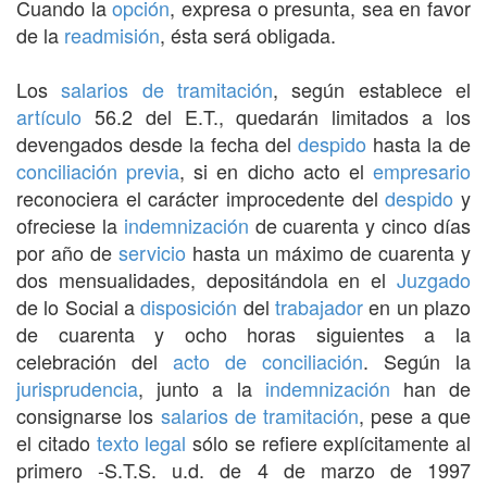
Cuando la
opción
, expresa o presunta, sea en favor
de la
readmisión
, ésta será obligada.
Los
salarios de tramitación
, según establece el
artículo
56.2 del E.T., quedarán limitados a los
devengados desde la fecha del
despido
hasta la de
conciliación previa
, si en dicho acto el
empresario
reconociera el carácter improcedente del
despido
y
ofreciese la
indemnización
de cuarenta y cinco días
por año de
servicio
hasta un máximo de cuarenta y
dos mensualidades, depositándola en el
Juzgado
de lo Social a
disposición
del
trabajador
en un plazo
de cuarenta y ocho horas siguientes a la
celebración del
acto de conciliación
. Según la
jurisprudencia
, junto a la
indemnización
han de
consignarse los
salarios de tramitación
, pese a que
el citado
texto legal
sólo se refiere explícitamente al
primero -S.T.S. u.d. de 4 de marzo de 1997