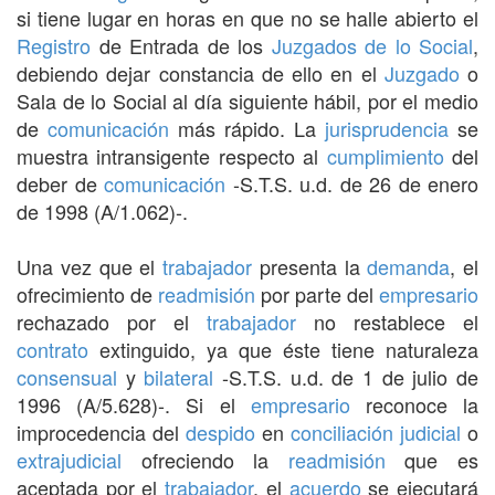
si tiene lugar en horas en que no se halle abierto el
Registro
de Entrada de los
Juzgados de lo Social
,
debiendo dejar constancia de ello en el
Juzgado
o
Sala de lo Social al día siguiente hábil, por el medio
de
comunicación
más rápido. La
jurisprudencia
se
muestra intransigente respecto al
cumplimiento
del
deber de
comunicación
-S.T.S. u.d. de 26 de enero
de 1998 (A/1.062)-.
Una vez que el
trabajador
presenta la
demanda
, el
ofrecimiento de
readmisión
por parte del
empresario
rechazado por el
trabajador
no restablece el
contrato
extinguido, ya que éste tiene naturaleza
consensual
y
bilateral
-S.T.S. u.d. de 1 de julio de
1996 (A/5.628)-. Si el
empresario
reconoce la
improcedencia del
despido
en
conciliación judicial
o
extrajudicial
ofreciendo la
readmisión
que es
aceptada por el
trabajador
, el
acuerdo
se ejecutará