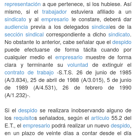
representación
a que pertenece, si los hubiese. Así
mismo, si el
trabajador
estuviera afiliado a un
sindicato
y al
empresario
le constare, deberá dar
audiencia
previa a los delegados
sindical
es de la
sección sindical
correspondiente a dicho
sindicato
.
No obstante lo anterior, cabe señalar que el
despido
puede efectuarse de forma tácita cuando por
cualquier medio el
empresario
muestre de forma
clara y terminante su
voluntad
de extinguir el
contrato de trabajo
-S.T.S. 26 de junio de 1985
(A/3.834), 25 de abril de 1988 (A/3.015), 5 de junio
de 1989 (A/4.531), 26 de febrero de 1990
(A/1.232)-.
Si el
despido
se realizara inobservando alguno de
los
requisito
s señalados, según el
artículo
55.2 del
E.T., el
empresario
podrá realizar un nuevo
despido
,
en un plazo de veinte días a contar desde el día