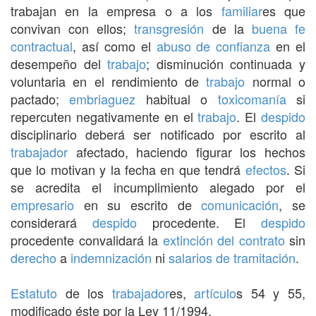
trabajan en la empresa o a los
familiar
es que
convivan con ellos;
transgresión
de la
buena fe
contractual
, así como el
abuso de confianza
en el
desempeño del
trabajo
; disminución continuada y
voluntaria en el rendimiento de
trabajo
normal o
pactado;
embriaguez
habitual o
toxicomanía
si
repercuten negativamente en el
trabajo
. El
despido
disciplinario deberá ser notificado por escrito al
trabajador
afectado, haciendo figurar los hechos
que lo motivan y la fecha en que tendrá
efectos
. Si
se acredita el incumplimiento alegado por el
empresario
en su escrito de
comunicación
, se
considerará
despido
procedente. El
despido
procedente convalidará la
extinción del contrato
sin
derecho
a
indemnización
ni
salarios de tramitación
.
Estatuto
de los
trabajador
es,
artículo
s 54 y 55,
modificado éste por la Ley 11/1994.