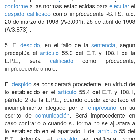
conforme
a las normas establecidas para
ejecutar
el
despido
calificado
como improcedente -S.T.S. u.d.
20 de marzo de 1998 (A/3.001), 28 de abril de 1998
(A/3.873)-.
5. El
despido
, en el fallo de la
sentencia
, según
preceptúa el
artículo
55.3 del E.T. y 108.1 de la
L.P.L., será
calificado
como procedente,
improcedente o nulo.
El
despido
se considerará procedente, en virtud de
lo establecido en el
artículo
55.4 del E.T. y 108.1,
párrafo 2 de la L.P.L., cuando quede acreditado el
incumplimiento alegado por el
empresario
en su
escrito de
comunicación
. Será improcedente en
caso contrario o cuando su forma no se ajustara a
lo establecido en el apartado 1 del
artículo
55 del
E.T. Además, el
despido
se calificará como