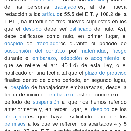
de las personas
trabajador
es, al dar nueva
redacción a los
artículo
s 55.5 del E.T. y 108.2 de la
L.P.L., ha introducido tres nuevos supuestos en los
que el
despido
debe ser
calificado
de nulo. Así,
debe calificarse como nulo, en primer lugar, el
despido
de
trabajador
es durante el periodo de
suspensión del contrato
por
maternidad
,
riesgo
durante el
embarazo
,
adopción
o
acogimiento
al
que se refiere el art. 45.1.d) de esta Ley, o el
notificado en una fecha tal que el
plazo de preaviso
finalice dentro de dicho periodo, en segundo lugar,
el
despido
de trabajadoras embarazadas, desde la
fecha de inicio del
embarazo
hasta el comienzo del
periodo de
suspensión
al que nos hemos referido
anteriormente y, en tercer lugar, el
despido
de los
trabajador
es que hayan solicitado uno de los
permisos
a los que se refieren los apartados 4 y 5
del art. 37 del E.T., o estén disfrutando de ellos, o