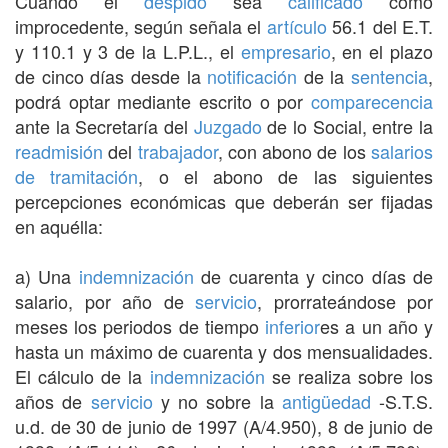
Cuando el
despido
sea
calificado
como
improcedente, según señala el
artículo
56.1 del E.T.
y 110.1 y 3 de la L.P.L., el
empresario
, en el plazo
de cinco días desde la
notificación
de la
sentencia
,
podrá optar mediante escrito o por
comparecencia
ante la Secretaría del
Juzgado
de lo Social, entre la
readmisión
del
trabajador
, con abono de los
salarios
de tramitación
, o el abono de las siguientes
percepciones económicas que deberán ser fijadas
en aquélla:
a) Una
indemnización
de cuarenta y cinco días de
salario, por año de
servicio
, prorrateándose por
meses los periodos de tiempo
inferior
es a un año y
hasta un máximo de cuarenta y dos mensualidades.
El cálculo de la
indemnización
se realiza sobre los
años de
servicio
y no sobre la
antigüedad
-S.T.S.
u.d. de 30 de junio de 1997 (A/4.950), 8 de junio de