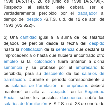
1998 (A/5.114), 26 de junio de 1998 (A/5.790)-.
Respecto al salario, éste deberá ser el
verdaderamente percibido por el
trabajador
al
tiempo del
despido
-S.T.S. u.d. de 12 de abril de
1993 (A/2.922)-.
b) Una
cantidad
igual a la suma de los salarios
dejados de percibir desde la fecha del
despido
hasta la
notificación
de la
sentencia
que declare la
improcedencia o hasta que hubiera encontrado otro
empleo
si tal
colocación
fuera anterior a dicha
sentencia
y se probase por el
empresario
lo
percibido, para su
descuento
de los
salarios de
tramitación
. Durante el periodo correspondiente a
los
salarios de tramitación
, el
empresario
deberá
mantener en alta al
trabajador
en la
Seguridad
Social
-sobre los posibles
descuento
s sobre los
salarios de tramitación
V. S.T.S. u.d. 23 de enero de