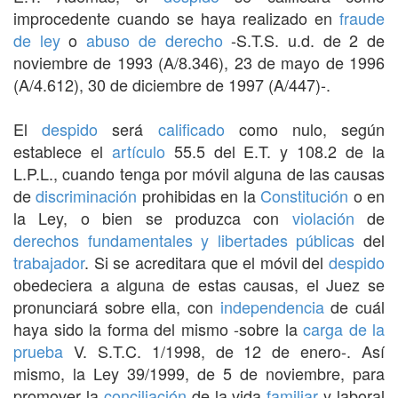
improcedente cuando se haya realizado en
fraude
de ley
o
abuso de derecho
-S.T.S. u.d. de 2 de
noviembre de 1993 (A/8.346), 23 de mayo de 1996
(A/4.612), 30 de diciembre de 1997 (A/447)-.
El
despido
será
calificado
como nulo, según
establece el
artículo
55.5 del E.T. y 108.2 de la
L.P.L., cuando tenga por móvil alguna de las causas
de
discriminación
prohibidas en la
Constitución
o en
la Ley, o bien se produzca con
violación
de
derechos fundamentales y libertades públicas
del
trabajador
. Si se acreditara que el móvil del
despido
obedeciera a alguna de estas causas, el Juez se
pronunciará sobre ella, con
independencia
de cuál
haya sido la forma del mismo -sobre la
carga de la
prueba
V. S.T.C. 1/1998, de 12 de enero-. Así
mismo, la Ley 39/1999, de 5 de noviembre, para
promover la
conciliación
de la vida
familiar
y laboral