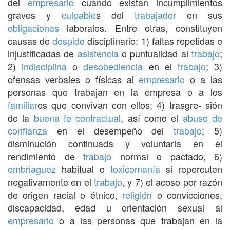
del
empresario
cuando existan incumplimientos
graves y
culpable
s del
trabajador
en sus
obligaciones
laborales. Entre otras, constituyen
causas de
despido
disciplinario: 1) faltas repetidas e
injustificadas de
asistencia
o puntualidad al
trabajo
;
2)
indisciplina
o
desobediencia
en el
trabajo
; 3)
ofensas verbales o físicas al
empresario
o a las
personas que trabajan en la empresa o a los
familiar
es que convivan con ellos; 4) trasgre- sión
de la
buena fe contractual
, así como el
abuso de
confianza
en el desempeño del
trabajo
; 5)
disminución continuada y voluntaria en el
rendimiento de
trabajo
normal o pactado, 6)
embriaguez
habitual o
toxicomanía
si repercuten
negativamente en el
trabajo
, y 7) el acoso por razón
de origen racial o étnico,
religión
o convicciones,
discapacidad, edad u orientación sexual al
empresario
o a las personas que trabajan en la