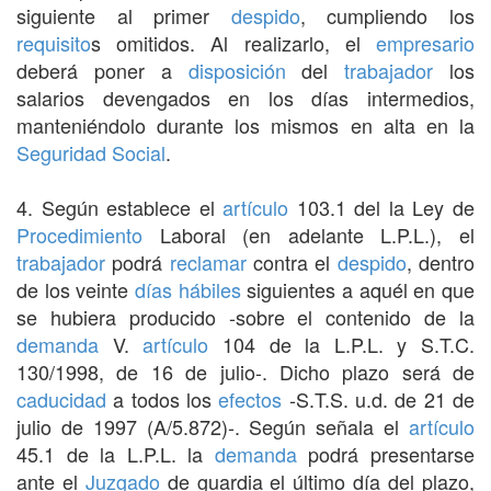
siguiente al primer
despido
, cumpliendo los
requisito
s omitidos. Al realizarlo, el
empresario
deberá poner a
disposición
del
trabajador
los
salarios devengados en los días intermedios,
manteniéndolo durante los mismos en alta en la
Seguridad Social
.
4. Según establece el
artículo
103.1 del la Ley de
Procedimiento
Laboral (en adelante L.P.L.), el
trabajador
podrá
reclamar
contra el
despido
, dentro
de los veinte
días hábiles
siguientes a aquél en que
se hubiera producido -sobre el contenido de la
demanda
V.
artículo
104 de la L.P.L. y S.T.C.
130/1998, de 16 de julio-. Dicho plazo será de
caducidad
a todos los
efectos
-S.T.S. u.d. de 21 de
julio de 1997 (A/5.872)-. Según señala el
artículo
45.1 de la L.P.L. la
demanda
podrá presentarse
ante el
Juzgado
de guardia el último día del plazo,