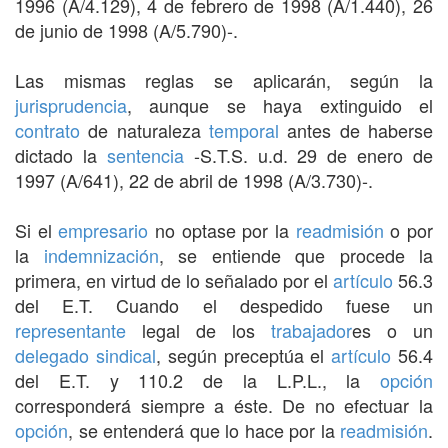
1996 (A/4.129), 4 de febrero de 1998 (A/1.440), 26
de junio de 1998 (A/5.790)-.
Las mismas reglas se aplicarán, según la
jurisprudencia
, aunque se haya extinguido el
contrato
de naturaleza
temporal
antes de haberse
dictado la
sentencia
-S.T.S. u.d. 29 de enero de
1997 (A/641), 22 de abril de 1998 (A/3.730)-.
Si el
empresario
no optase por la
readmisión
o por
la
indemnización
, se entiende que procede la
primera, en virtud de lo señalado por el
artículo
56.3
del E.T. Cuando el despedido fuese un
representante
legal de los
trabajador
es o un
delegado sindical
, según preceptúa el
artículo
56.4
del E.T. y 110.2 de la L.P.L., la
opción
corresponderá siempre a éste. De no efectuar la
opción
, se entenderá que lo hace por la
readmisión
.