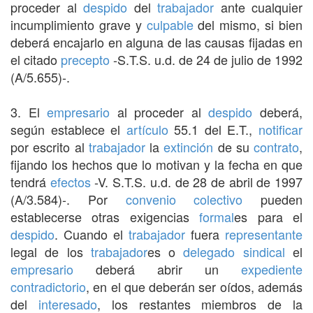
proceder al
despido
del
trabajador
ante cualquier
incumplimiento grave y
culpable
del mismo, si bien
deberá encajarlo en alguna de las causas fijadas en
el citado
precepto
-S.T.S. u.d. de 24 de julio de 1992
(A/5.655)-.
3. El
empresario
al proceder al
despido
deberá,
según establece el
artículo
55.1 del E.T.,
notificar
por escrito al
trabajador
la
extinción
de su
contrato
,
fijando los hechos que lo motivan y la fecha en que
tendrá
efectos
-V. S.T.S. u.d. de 28 de abril de 1997
(A/3.584)-. Por
convenio colectivo
pueden
establecerse otras exigencias
formal
es para el
despido
. Cuando el
trabajador
fuera
representante
legal de los
trabajador
es o
delegado sindical
el
empresario
deberá abrir un
expediente
contradictorio
, en el que deberán ser oídos, además
del
interesado
, los restantes miembros de la