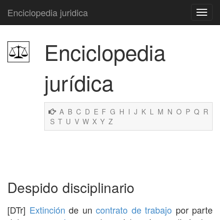
Enciclopedia juridica
Enciclopedia
jurídica
A
B
C
D
E
F
G
H
I
J
K
L
M
N
O
P
Q
R
S
T
U
V
W
X
Y
Z
Despido disciplinario
[DTr]
Extinción
de un
contrato de trabajo
por parte