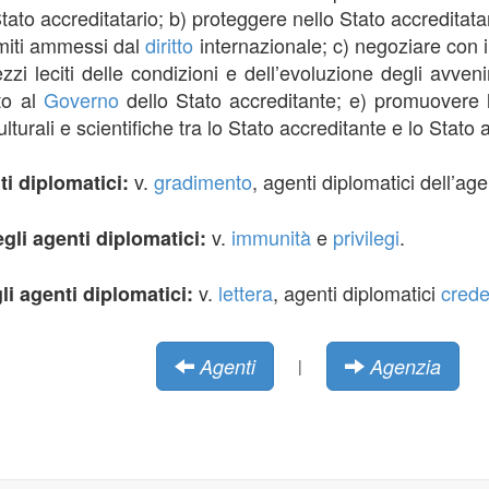
tato accreditatario; b) proteggere nello Stato accreditatar
limiti ammessi dal
diritto
internazionale; c) negoziare con i
ezzi leciti delle condizioni e dell’evoluzione degli avven
to al
Governo
dello Stato accreditante; e) promuovere
urali e scientifiche tra lo Stato accreditante e lo Stato a
v.
gradimento
, agenti diplomatici dell’ag
ti diplomatici:
v.
immunità
e
privilegi
.
gli agenti diplomatici:
v.
lettera
, agenti diplomatici
crede
li agenti diplomatici:
Agenti
Agenzia
|