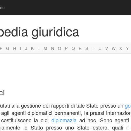
one
pedia giuridica
F
G
H
I
J
K
L
M
N
O
P
Q
R
S
T
U
V
W
X
Y
ci
tati alla gestione dei rapporti di tale Stato presso un
go
agli agenti diplomatici permanenti, la prassi internaziona
e costituiscono la c.d.
diplomazia
ad hoc. Sono agenti d
cialmente lo Stato presso uno Stato estero, quali i