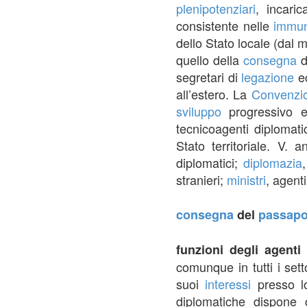
plenipotenziari
, incaric
consistente nelle
immun
dello Stato locale (dal
quello della
consegna
d
segretari di
legazione
ec
all’estero. La
Convenzi
sviluppo
progressivo e
tecnicoagenti diplomat
Stato territoriale. V. 
diplomatici;
diplomazia
stranieri;
ministri
, agent
consegna
del
passapo
funzioni degli agenti
comunque in tutti i sett
suoi
interessi
presso lo
diplomatiche dispone 