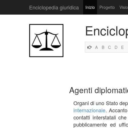
Enciclopedia giuridica
Inizio
Progetto
Visi
Enciclo
A
B
C
D
E
Agenti diplomati
Organi di uno Stato depu
internazionale
. Accanto 
contatti interstatali ch
pubblicamente ed uffi