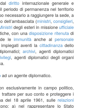
 dal
diritto
internazionale generale e
 periodo di permanenza nel territorio
po necessario a raggiungere la sede, a
o dell’ambasciata (
ministri
,
consiglieri
,
Ministri
degli esteri in missione
ufficiale
tiche, con una
disposizione
ritenuta
di
nde le
immunità
anche al
personale
 impiegati aventi la
cittadinanza
dello
diplomatici;
archivi
, agenti diplomatici
ivilegi
, agenti diplomatici degli organi
ca.
o
ad un agente diplomatico.
on esclusivamente in campo politico,
, trattare per suo conto e proteggere i
a del 18 aprile 1961, sulle
relazioni
tono: a) nel rappresentare lo Stato