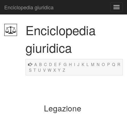
Enciclopedia giuridica
Enciclopedia
giuridica
A
B
C
D
E
F
G
H
I
J
K
L
M
N
O
P
Q
R
S
T
U
V
W
X
Y
Z
Legazione